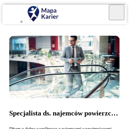
Specjalista ds. najemców powierzchni biurowo-handlowych
Dbam o dobrą współpracę z najemcami wynajmującymi