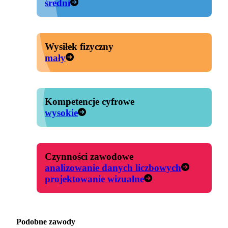
średni
Wysiłek fizyczny
mały
Kompetencje cyfrowe
wysokie
Czynności zawodowe
analizowanie danych liczbowych
projektowanie wizualne
Podobne zawody