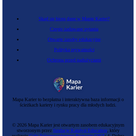
Skąd się biorą dane w Mapie Karier?
Często zadawane pytania
Otwarte zasoby edukacyjne
Polityka prywatności
Ochrona przed nadużyciami
Zawód regulowany
Inżynierka budownictwa kolejowego
Mapa Karier to bezpłatna i interaktywna baza informacji o
ścieżkach kariery i rynku pracy dla młodych ludzi.
© 2026 Mapa Karier jest otwartym zasobem edukacyjnym
stworzonym przez
fundację Katalyst Education
, który
realizuje
Cele Zrównoważonego Rozwoju ONZ
: 4. Dobra