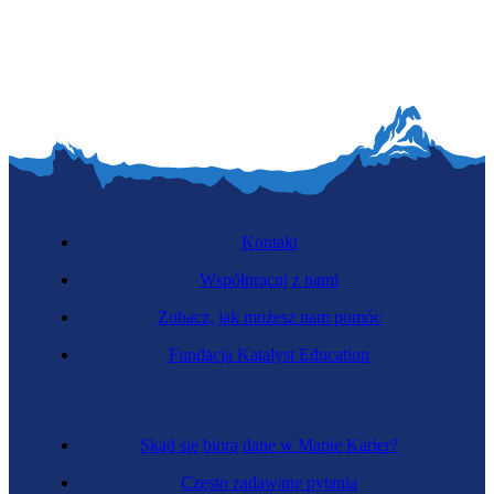
Kontakt
Współpracuj z nami
Zobacz, jak możesz nam pomóc
Fundacja Katalyst Education
Skąd się biorą dane w Mapie Karier?
Często zadawane pytania