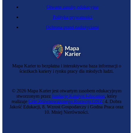
Otwarte zasoby edukacyjne
Polityka prywatności
Ochrona przed nadużyciami
Mapa Karier to bezpłatna i interaktywna baza informacji o
ścieżkach kariery i rynku pracy dla młodych ludzi.
© 2026 Mapa Karier jest otwartym zasobem edukacyjnym
stworzonym przez
fundację Katalyst Education
, który
realizuje
Cele Zrównoważonego Rozwoju ONZ
: 4. Dobra
Jakość Edukacji, 8. Wzrost Gospodarczy i Godna Praca oraz
10. Mniej Nierówności.