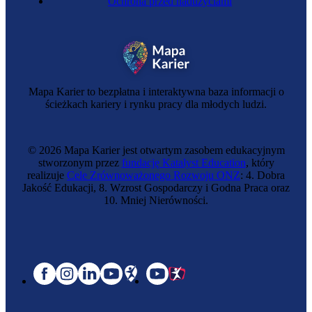
Ochrona przed nadużyciami
Mapa Karier to bezpłatna i interaktywna baza informacji o
ścieżkach kariery i rynku pracy dla młodych ludzi.
© 2026 Mapa Karier jest otwartym zasobem edukacyjnym
stworzonym przez
fundację Katalyst Education
, który
realizuje
Cele Zrównoważonego Rozwoju ONZ
: 4. Dobra
Jakość Edukacji, 8. Wzrost Gospodarczy i Godna Praca oraz
10. Mniej Nierówności.