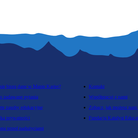
się biorą dane w Mapie Karier?
Kontakt
o zadawane pytania
Współpracuj z nami
te zasoby edukacyjne
Zobacz, jak możesz nam
yka prywatności
Fundacja Katalyst Educa
na przed nadużyciami