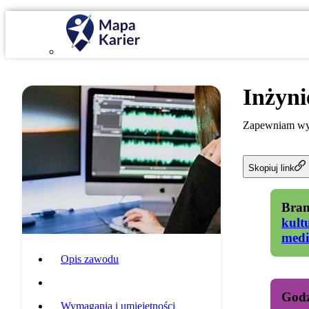
Inżyni
Zapewniam wyso
Skopiuj link
Bran
kult
medi
Opis zawodu
Specyfika pracy
Godz
Wymagania i umiejętności