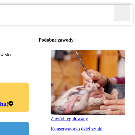
Podobne zawody
w sieci.
chu)
Zawód regulowany
Konserwatorka dzieł sztuki