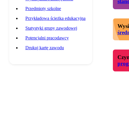
stan
Przedmioty szkolne
Przykładowa ścieżka edukacyjna
Wysi
Statystyki grupy zawodowej
śred
Potencjalni pracodawcy
Drukuj kartę zawodu
Czyn
pro