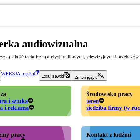
erka audiowizualna
ką jakość techniczną audycji radiowych, telewizyjnych i przekazów 
WERSJA
męska
Losuj zawód
Zmień język
ża
Środowisko pracy
ura i sztuka
teren
a i reklama
siedziba firmy (w ru
iny pracy
Kontakt z ludźmi