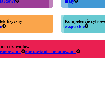
dardowe
mały
łek fizyczny
Kompetencje cyfrow
ni
eksperckie
ności zawodowe
gramowanie
naprawianie i montowanie