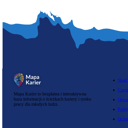
Skąd 
Częst
Mapa Karier to bezpłatna i interaktywna
baza informacji o ścieżkach kariery i rynku
Otwar
pracy dla młodych ludzi.
Polit
Ochro