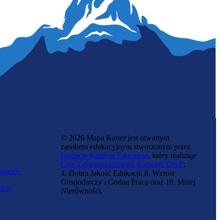
Zawód regulowany
Automatyczka ruchu kolejowego
© 2026 Mapa Karier jest otwartym
zasobem edukacyjnym stworzonym przez
fundację Katalyst Education
, który realizuje
Cele Zrównoważonego Rozwoju ONZ
:
 pomóc
4. Dobra Jakość Edukacji, 8. Wzrost
Gospodarczy i Godna Praca oraz 10. Mniej
tion
Nierówności.
Zawód przyszłości