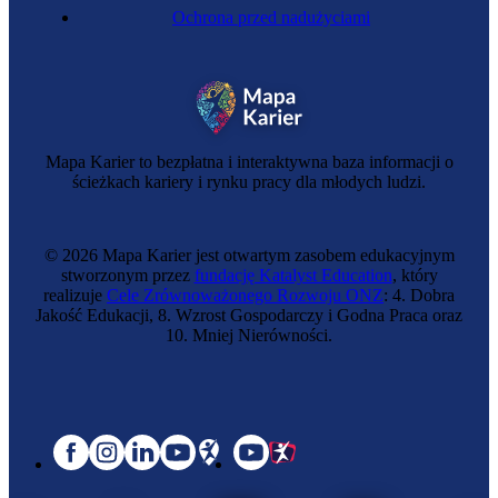
Ochrona przed nadużyciami
Mapa Karier to bezpłatna i interaktywna baza informacji o
ścieżkach kariery i rynku pracy dla młodych ludzi.
© 2026 Mapa Karier jest otwartym zasobem edukacyjnym
stworzonym przez
fundację Katalyst Education
, który
realizuje
Cele Zrównoważonego Rozwoju ONZ
: 4. Dobra
Jakość Edukacji, 8. Wzrost Gospodarczy i Godna Praca oraz
10. Mniej Nierówności.