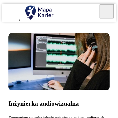
Inżynierka audiowizualna
Zapewniam wysoką jakość techniczną audycji radiowych,