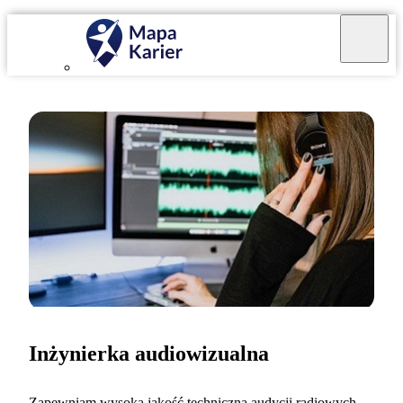
Inżynierka audiowizualna
Zapewniam wysoką jakość techniczną audycji radiowych,