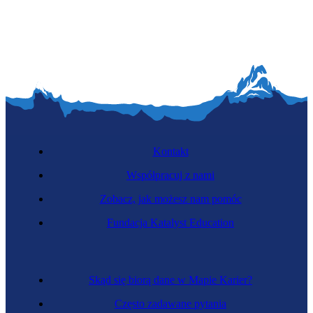
Kontakt
Współpracuj z nami
Zobacz, jak możesz nam pomóc
Fundacja Katalyst Education
Skąd się biorą dane w Mapie Karier?
Często zadawane pytania