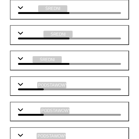
j. polski
ŚREDNI
j. angielski
ŚREDNI
WOS
ŚREDNI
biologia
PODSTAWOWY
geografia
PODSTAWOWY
historia
PODSTAWOWY