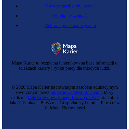
Otwarte zasoby edukacyjne
Polityka prywatności
Ochrona przed nadużyciami
Mapa Karier to bezpłatna i interaktywna baza informacji o
ścieżkach kariery i rynku pracy dla młodych ludzi.
© 2026 Mapa Karier jest otwartym zasobem edukacyjnym
stworzonym przez
fundację Katalyst Education
, który
realizuje
Cele Zrównoważonego Rozwoju ONZ
: 4. Dobra
Jakość Edukacji, 8. Wzrost Gospodarczy i Godna Praca oraz
10. Mniej Nierówności.