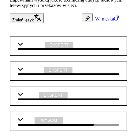
telewizyjnych i przekazów w sieci.
W.
męska
Zmień język
matematyka
EKSPERT
informatyka
EKSPERT
technika
EKSPERT
fizyka
WYSOKI