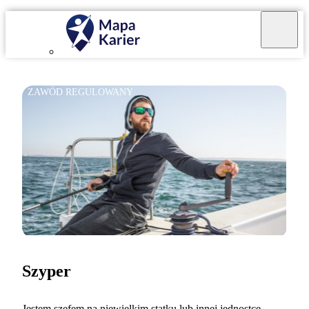
ZAWÓD REGULOWANY
Szyper
Jestem szefem na niewielkim statku lub innej jednostce