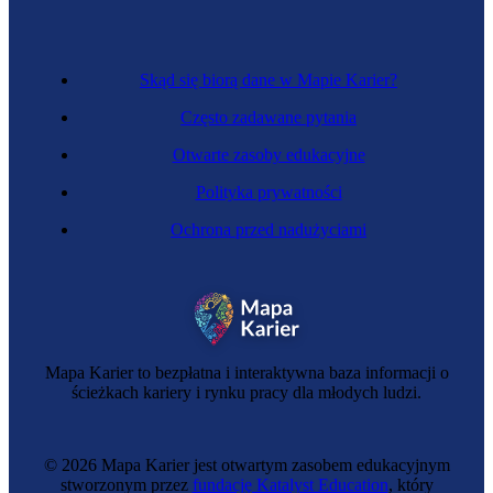
Skąd się biorą dane w Mapie Karier?
Często zadawane pytania
Otwarte zasoby edukacyjne
Polityka prywatności
Ochrona przed nadużyciami
Specjalista żeglugi śródlądowej
Mapa Karier to bezpłatna i interaktywna baza informacji o
ścieżkach kariery i rynku pracy dla młodych ludzi.
© 2026 Mapa Karier jest otwartym zasobem edukacyjnym
stworzonym przez
fundację Katalyst Education
, który