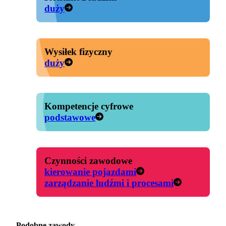
duży
Wysiłek fizyczny
duży
Kompetencje cyfrowe
podstawowe
Czynności zawodowe
kierowanie pojazdami
zarządzanie ludźmi i procesami
Podobne zawody