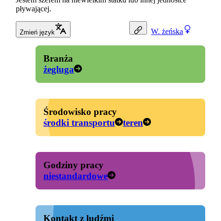
pływającej.
W.
żeńska
Zmień język
Branża
żegluga
Środowisko pracy
środki transportu
teren
Godziny pracy
niestandardowe
Kontakt z ludźmi