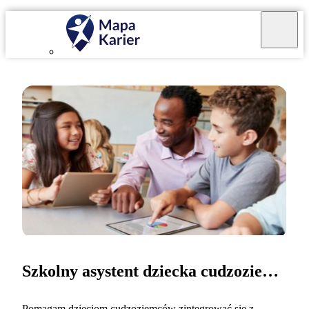
Szkolny asystent dziecka cudzoziemca
Pomagam dzieciom cudzoziemców zintegrować się z