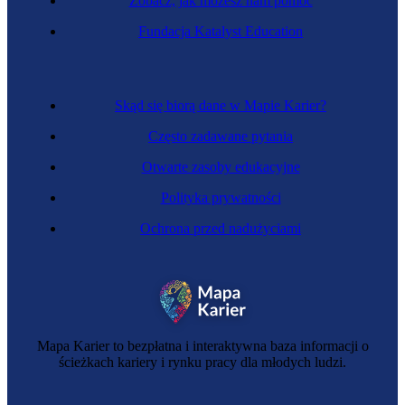
Zobacz, jak możesz nam pomóc
Surdopedagog
Fundacja Katalyst Education
Skąd się biorą dane w Mapie Karier?
Często zadawane pytania
Otwarte zasoby edukacyjne
Polityka prywatności
Ochrona przed nadużyciami
Oligofrenopedagog
Mapa Karier to bezpłatna i interaktywna baza informacji o
ścieżkach kariery i rynku pracy dla młodych ludzi.