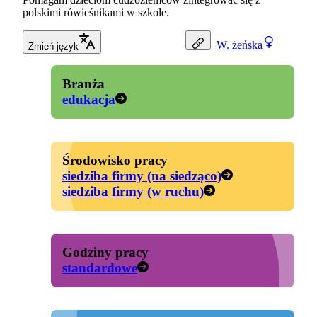
polskimi rówieśnikami w szkole.
W.
żeńska
Zmień język
Branża
edukacja
Środowisko pracy
siedziba firmy (na siedząco)
siedziba firmy (w ruchu)
Godziny pracy
standardowe