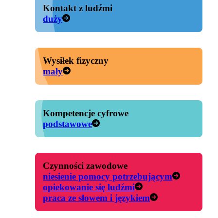
Kontakt z ludźmi
duży
Wysiłek fizyczny
mały
Kompetencje cyfrowe
podstawowe
Czynności zawodowe
niesienie pomocy potrzebującym
opiekowanie się ludźmi
praca ze słowem i językiem