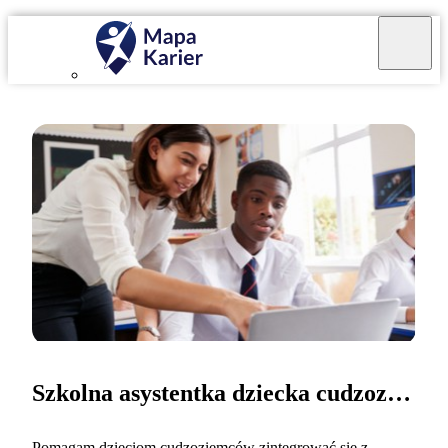
Szkolna asystentka dziecka cudzoziemca
Pomagam dzieciom cudzoziemców zintegrować się z