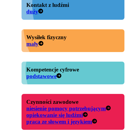
Kontakt z ludźmi
duży
Wysiłek fizyczny
mały
Kompetencje cyfrowe
podstawowe
Czynności zawodowe
niesienie pomocy potrzebującym
opiekowanie się ludźmi
praca ze słowem i językiem