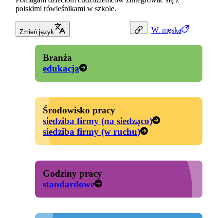
polskimi rówieśnikami w szkole.
W.
męska
Zmień język
Branża
edukacja
Środowisko pracy
siedziba firmy (na siedząco)
siedziba firmy (w ruchu)
Godziny pracy
standardowe