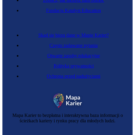
Zobacz, jak możesz nam pomóc
Surdopedagożka
Fundacja Katalyst Education
Skąd się biorą dane w Mapie Karier?
Często zadawane pytania
Otwarte zasoby edukacyjne
Polityka prywatności
Ochrona przed nadużyciami
Oligofrenopedagożka
Mapa Karier to bezpłatna i interaktywna baza informacji o
ścieżkach kariery i rynku pracy dla młodych ludzi.