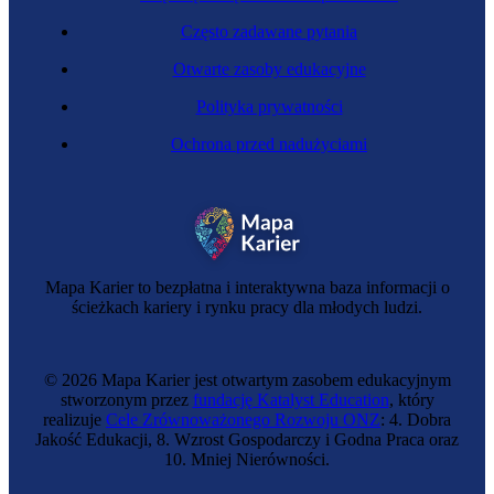
Często zadawane pytania
Otwarte zasoby edukacyjne
Polityka prywatności
Ochrona przed nadużyciami
Mapa Karier to bezpłatna i interaktywna baza informacji o
ścieżkach kariery i rynku pracy dla młodych ludzi.
© 2026 Mapa Karier jest otwartym zasobem edukacyjnym
stworzonym przez
fundację Katalyst Education
, który
realizuje
Cele Zrównoważonego Rozwoju ONZ
: 4. Dobra
Jakość Edukacji, 8. Wzrost Gospodarczy i Godna Praca oraz
10. Mniej Nierówności.