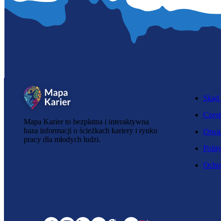
Skąd 
Częst
Mapa Karier to bezpłatna i interaktywna
baza informacji o ścieżkach kariery i rynku
Otwar
pracy dla młodych ludzi.
Polit
Ochro