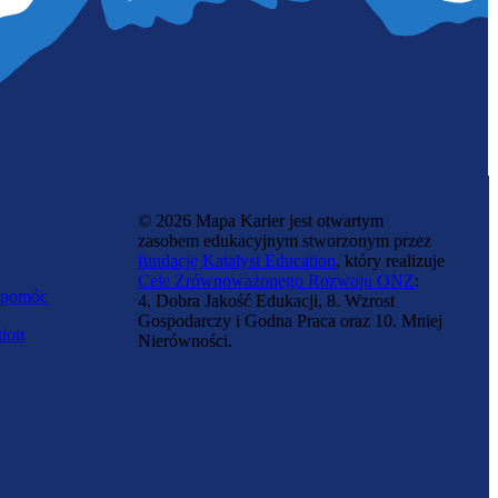
© 2026 Mapa Karier jest otwartym
zasobem edukacyjnym stworzonym przez
fundację Katalyst Education
, który realizuje
Cele Zrównoważonego Rozwoju ONZ
:
 pomóc
4. Dobra Jakość Edukacji, 8. Wzrost
Gospodarczy i Godna Praca oraz 10. Mniej
tion
Nierówności.