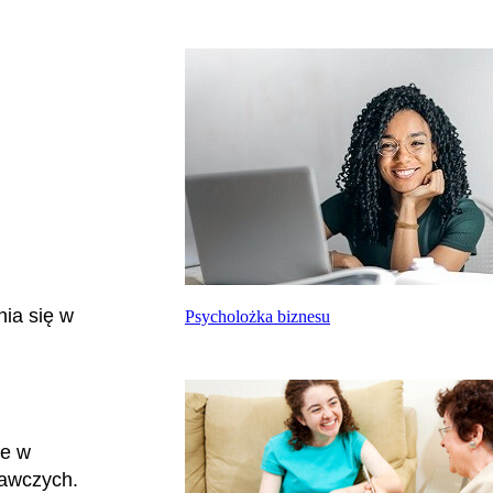
ia się w
Psycholożka biznesu
ze w
wawczych.