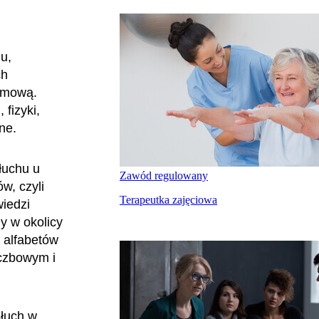
u,
ch
ę mową.
fizyki,
jne.
łuchu u
Zawód regulowany
w, czyli
Terapeutka zajęciowa
iedzi
y w okolicy
i alfabetów
czbowym i
słuch w