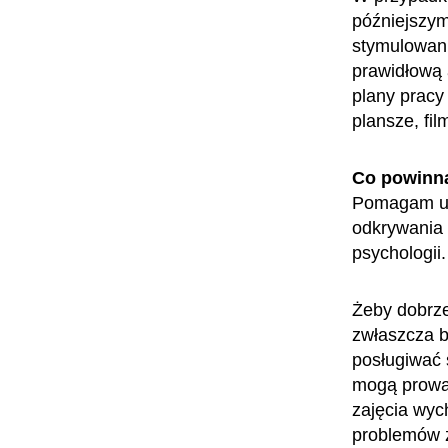
późniejszym
stymulowani
prawidłową 
plany pracy
plansze, fi
Co powinn
Pomagam ucz
odkrywania 
psychologii
Żeby dobrze
zwłaszcza b
posługiwać 
mogą prowad
zajęcia wyc
problemów z