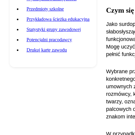
Przedmioty szkolne
Czym się
Przykładowa ścieżka edukacyjna
Jako surdop
Statystyki grupy zawodowej
słabosłyszą
funkcjonowa
Potencjalni pracodawcy
Mogę uczyć k
Drukuj kartę zawodu
pełnić funk
Wybrane prz
konkretnego
umownych z
rozmówcy, k
twarzy, ozna
palcowych 
znakom int
W przypadku