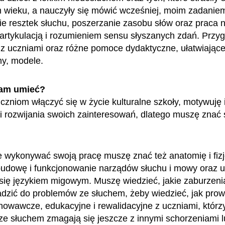
 wieku, a nauczyły się mówić wcześniej, moim zadaniem
e resztek słuchu, poszerzanie zasobu słów oraz praca 
artykulacją i rozumieniem sensu słyszanych zdań. Przy
 z uczniami oraz różne pomoce dydaktyczne, ułatwiając
lmy, modele.
am umieć?
niom włączyć się w życie kulturalne szkoły, motywuję 
i rozwijania swoich zainteresowań, dlatego muszę znać 
.
 wykonywać swoją pracę muszę znać też anatomię i fizj
udowę i funkcjonowanie narządów słuchu i mowy oraz u
się językiem migowym. Muszę wiedzieć, jakie zaburzen
zić do problemów ze słuchem, żeby wiedzieć, jak prow
howawcze, edukacyjne i rewalidacyjne z uczniami, którz
e słuchem zmagają się jeszcze z innymi schorzeniami l