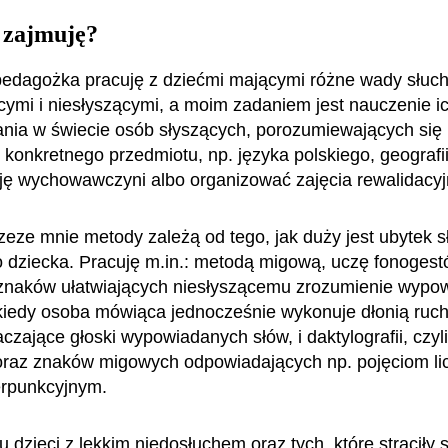
 zajmuję?
edagożka pracuję z dziećmi mającymi różne wady słuch
cymi i niesłyszącymi, a moim zadaniem jest nauczenie i
nia w świecie osób słyszących, porozumiewających si
onkretnego przedmiotu, np. języka polskiego, geografii, 
cję wychowawczyni albo organizować zajęcia rewalidacy
eze mnie metody zależą od tego, jak duży jest ubytek s
 dziecka. Pracuję m.in.: metodą migową, uczę fonogestó
naków ułatwiających niesłyszącemu zrozumienie wypow
iedy osoba mówiąca jednocześnie wykonuje dłonią ruch
czające głoski wypowiadanych słów, i daktylografii, czyl
oraz znaków migowych odpowiadających np. pojęciom li
erpunkcyjnym.
 dzieci z lekkim niedosłuchem oraz tych, które straciły 