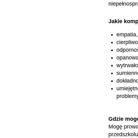
niepełnosp
Jakie komp
empatia,
cierpliw
odporno
opanowa
wytrwało
sumienn
dokładn
umiejętn
problem
Gdzie mog
Mogę prowa
przedszkolu