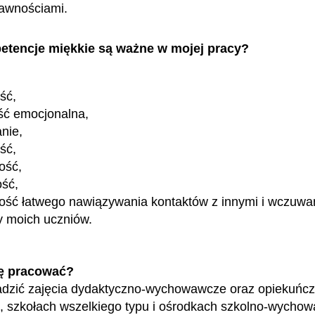
rawnościami.
etencje miękkie są ważne w mojej pracy?
ość,
ść emocjonalna,
nie,
ść,
ość,
ość,
ość łatwego nawiązywania kontaktów z innymi i wczuwan
y moich uczniów.
ę pracować?
dzić zajęcia dydaktyczno-wychowawcze oraz opiekuńc
, szkołach wszelkiego typu i ośrodkach szkolno-wycho