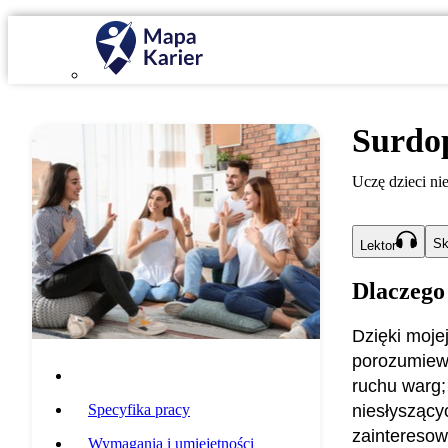
Surdo
Uczę dzieci nie
Sk
Lektor
Dlaczego
Dzięki moje
porozumiewa
Opis zawodu
ruchu warg;
Specyfika pracy
niesłyszącyc
zainteresow
Wymagania i umiejętności