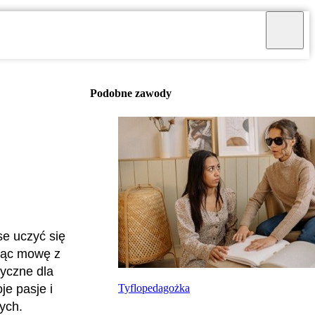
Podobne zawody
se uczyć się
ując mowę z
yczne dla
Tyflopedagożka
je pasje i
ych.