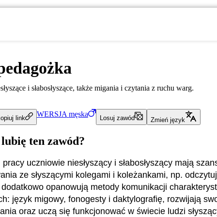
pedagożka
słyszące i słabosłyszące, także migania i czytania z ruchu warg.
WERSJA
męska
opiuj link
Losuj zawód
Zmień język
 lubię ten zawód?
j pracy uczniowie niesłyszący i słabosłyszący mają szan
nia ze słyszącymi kolegami i koleżankami, np. odczyt
 dodatkowo opanowują metody komunikacji charakteryst
h: język migowy, fonogesty i daktylografię, rozwijają swo
ania oraz uczą się funkcjonować w świecie ludzi słysząc