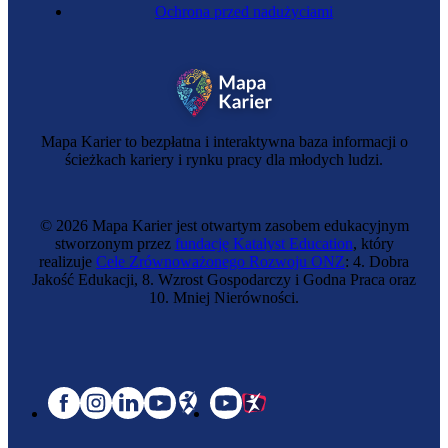
Ochrona przed nadużyciami
Mapa Karier to bezpłatna i interaktywna baza informacji o
ścieżkach kariery i rynku pracy dla młodych ludzi.
© 2026 Mapa Karier jest otwartym zasobem edukacyjnym
stworzonym przez
fundację Katalyst Education
, który
realizuje
Cele Zrównoważonego Rozwoju ONZ
: 4. Dobra
Jakość Edukacji, 8. Wzrost Gospodarczy i Godna Praca oraz
10. Mniej Nierówności.