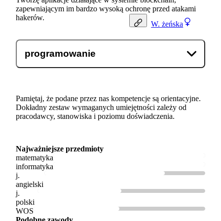
zapewniającym im bardzo wysoką ochronę przed atakami
hakerów.
W.
żeńska
programowanie
Pamiętaj, że podane przez nas kompetencje są orientacyjne.
Dokładny zestaw wymaganych umiejętności zależy od
pracodawcy, stanowiska i poziomu doświadczenia.
Najważniejsze przedmioty
matematyka
informatyka
j.
angielski
j.
polski
WOS
Podobne zawody