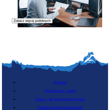
Zobacz więcej podobnych
Inżynier analizy danych
Kontakt
Współpracuj z nami
Zobacz, jak możesz nam pomóc
Fundacja Katalyst Education
Programista botów