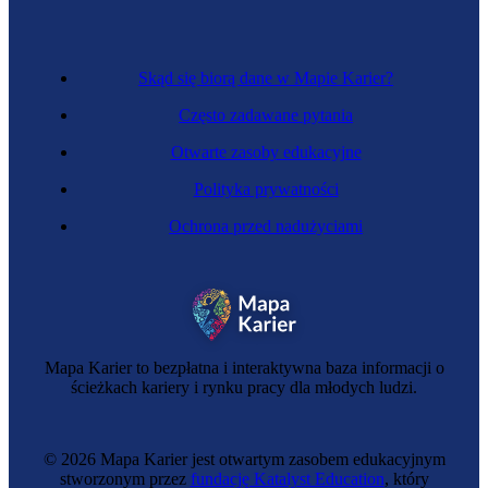
Skąd się biorą dane w Mapie Karier?
Często zadawane pytania
Otwarte zasoby edukacyjne
Polityka prywatności
Ochrona przed nadużyciami
Specjalista ds. chmury obliczeniowej
Mapa Karier to bezpłatna i interaktywna baza informacji o
ścieżkach kariery i rynku pracy dla młodych ludzi.
© 2026 Mapa Karier jest otwartym zasobem edukacyjnym
stworzonym przez
fundację Katalyst Education
, który