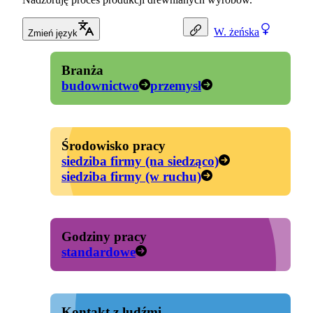
W.
żeńska
Zmień język
Branża
budownictwo
przemysł
Środowisko pracy
siedziba firmy (na siedząco)
siedziba firmy (w ruchu)
Godziny pracy
standardowe
Kontakt z ludźmi