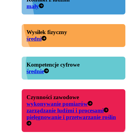
mały
Wysiłek fizyczny
średni
Kompetencje cyfrowe
średnie
Czynności zawodowe
wykonywanie pomiarów
zarządzanie ludźmi i procesami
pielęgnowanie i przetwarzanie roślin