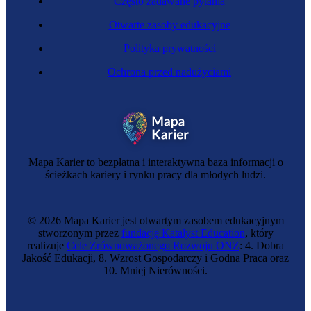
Często zadawane pytania
Otwarte zasoby edukacyjne
Polityka prywatności
Ochrona przed nadużyciami
Dorożkarka
Mapa Karier to bezpłatna i interaktywna baza informacji o
ścieżkach kariery i rynku pracy dla młodych ludzi.
© 2026 Mapa Karier jest otwartym zasobem edukacyjnym
stworzonym przez
fundację Katalyst Education
, który
realizuje
Cele Zrównoważonego Rozwoju ONZ
: 4. Dobra
Jakość Edukacji, 8. Wzrost Gospodarczy i Godna Praca oraz
10. Mniej Nierówności.