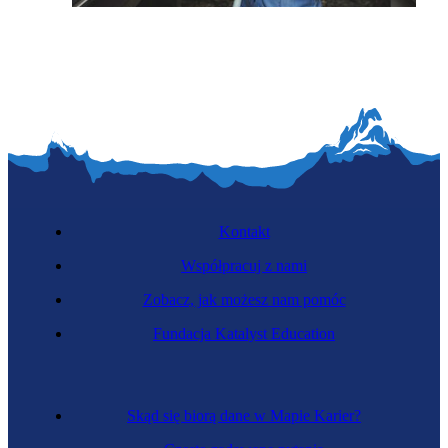
Zawód regulowany
Manewrowa
Kontakt
Współpracuj z nami
Zobacz, jak możesz nam pomóc
Fundacja Katalyst Education
Kierowczyni zawodowa
Skąd się biorą dane w Mapie Karier?