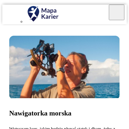
Nawigatorka morska
Wytyczam kurs, jakim będzie płynąć statek i dbam, żeby z