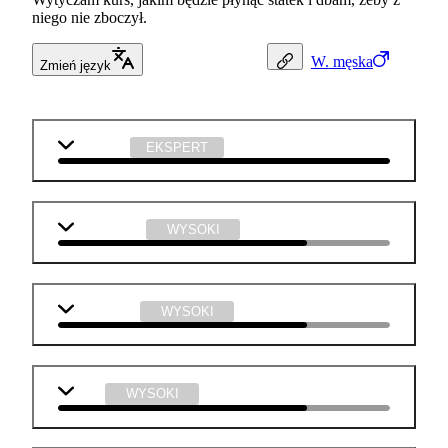
niego nie zboczył.
W.
męska
Zmień język
geografia
EKSPERT
matematyka
WYSOKI
j. angielski
WYSOKI
WOS
WYSOKI