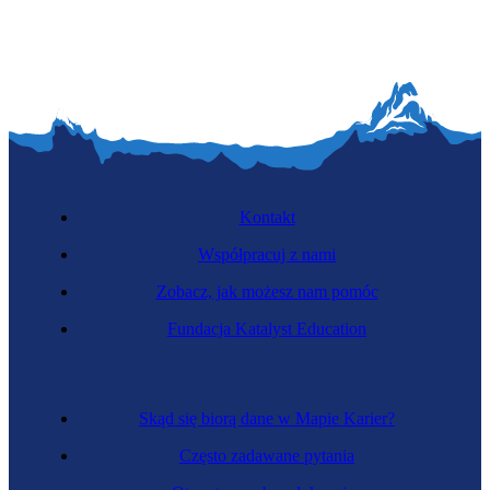
Kontakt
Współpracuj z nami
Zobacz, jak możesz nam pomóc
Fundacja Katalyst Education
Skąd się biorą dane w Mapie Karier?
Często zadawane pytania