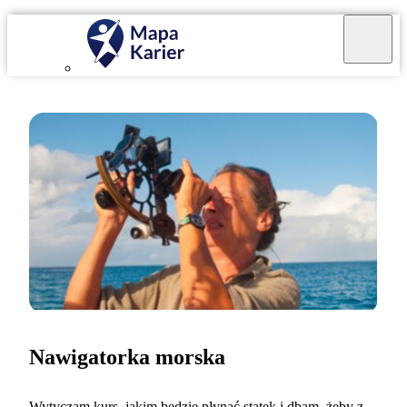
Nawigatorka morska
Wytyczam kurs, jakim będzie płynąć statek i dbam, żeby z