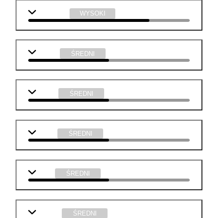
informatyka
WYSOKI
j. polski
ŚREDNI
biologia
ŚREDNI
chemia
ŚREDNI
fizyka
ŚREDNI
technika
ŚREDNI