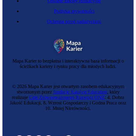
Otwarte zasoby edukacyjne
Polityka prywatności
Ochrona przed nadużyciami
Mapa Karier to bezpłatna i interaktywna baza informacji o
ścieżkach kariery i rynku pracy dla młodych ludzi.
© 2026 Mapa Karier jest otwartym zasobem edukacyjnym
stworzonym przez
fundację Katalyst Education
, który
realizuje
Cele Zrównoważonego Rozwoju ONZ
: 4. Dobra
Jakość Edukacji, 8. Wzrost Gospodarczy i Godna Praca oraz
10. Mniej Nierówności.