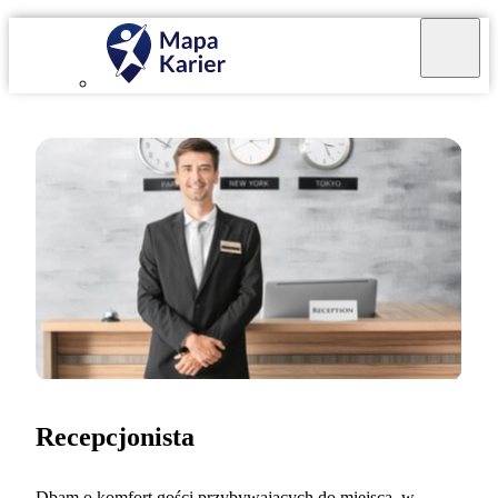
Recepcjonista
Dbam o komfort gości przybywających do miejsca, w