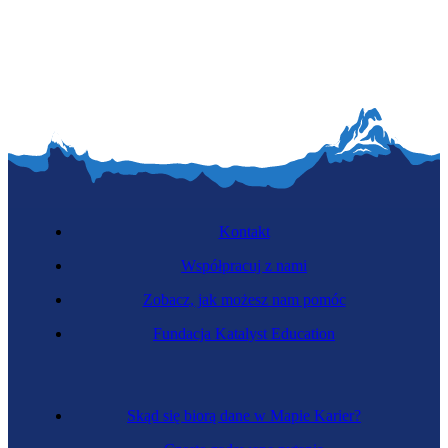
Doradca klienta
Kontakt
Współpracuj z nami
Zobacz, jak możesz nam pomóc
Zawód regulowany
Fundacja Katalyst Education
Pracownik socjalny
Skąd się biorą dane w Mapie Karier?