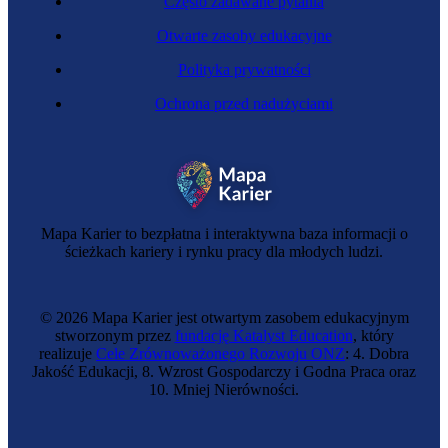
Często zadawane pytania
Otwarte zasoby edukacyjne
Polityka prywatności
Ochrona przed nadużyciami
Asystent rodziny
Mapa Karier to bezpłatna i interaktywna baza informacji o
ścieżkach kariery i rynku pracy dla młodych ludzi.
© 2026 Mapa Karier jest otwartym zasobem edukacyjnym
stworzonym przez
fundację Katalyst Education
, który
realizuje
Cele Zrównoważonego Rozwoju ONZ
: 4. Dobra
Jakość Edukacji, 8. Wzrost Gospodarczy i Godna Praca oraz
10. Mniej Nierówności.