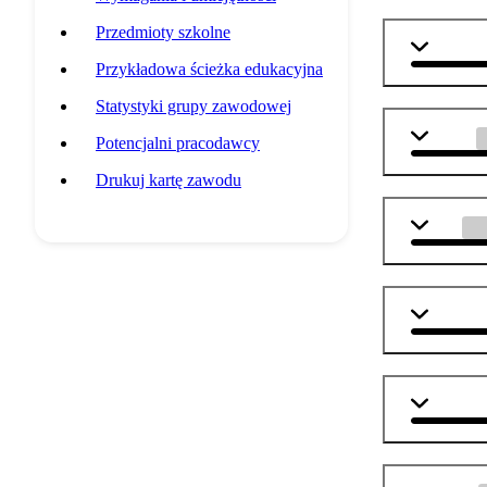
Przedmioty szkolne
geografi
Przykładowa ścieżka edukacyjna
Statystyki grupy zawodowej
historia
Potencjalni pracodawcy
Drukuj kartę zawodu
WOS
informat
matemat