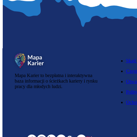
Skąd 
Częst
Mapa Karier to bezpłatna i interaktywna
baza informacji o ścieżkach kariery i rynku
Otwar
pracy dla młodych ludzi.
Polit
Ochro