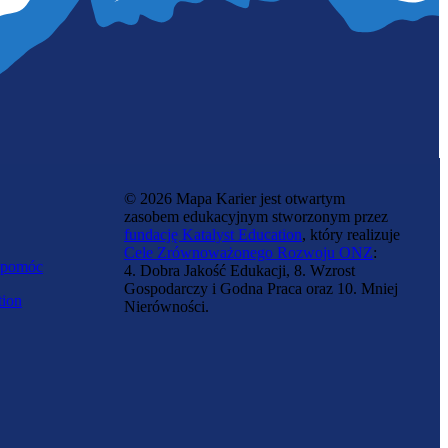
© 2026 Mapa Karier jest otwartym
zasobem edukacyjnym stworzonym przez
fundację Katalyst Education
, który realizuje
Cele Zrównoważonego Rozwoju ONZ
:
 pomóc
4. Dobra Jakość Edukacji, 8. Wzrost
Gospodarczy i Godna Praca oraz 10. Mniej
tion
Nierówności.