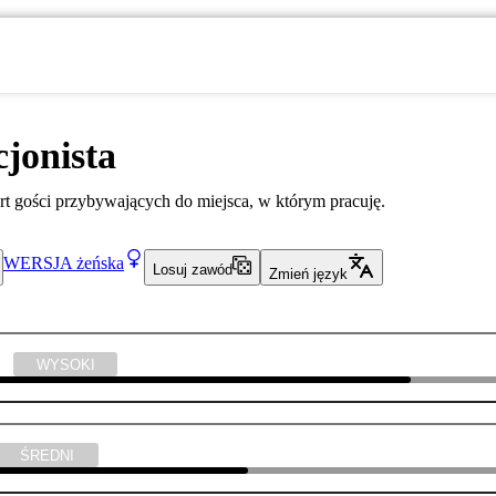
jonista
 gości przybywających do miejsca, w którym pracuję.
WERSJA
żeńska
Losuj zawód
Zmień język
ski
WYSOKI
ŚREDNI