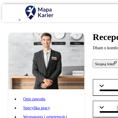
Recepc
Dbam o komfort
Skopiuj link
j. angiel
Opis zawodu
j. polski
Specyfika pracy
Wymagania i umiejętności