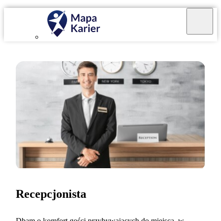
Recepcjonista
Dbam o komfort gości przybywających do miejsca, w