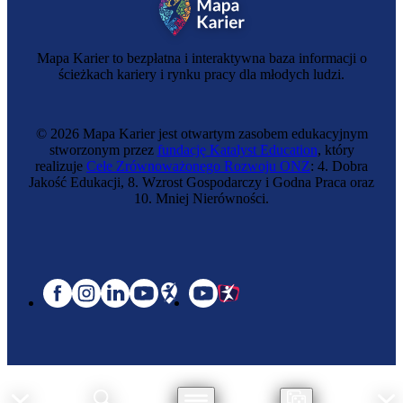
Mapa Karier to bezpłatna i interaktywna baza informacji o
ścieżkach kariery i rynku pracy dla młodych ludzi.
© 2026 Mapa Karier jest otwartym zasobem edukacyjnym
stworzonym przez
fundację Katalyst Education
, który
realizuje
Cele Zrównoważonego Rozwoju ONZ
: 4. Dobra
Jakość Edukacji, 8. Wzrost Gospodarczy i Godna Praca oraz
10. Mniej Nierówności.