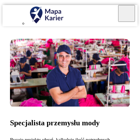
Specjalista przemysłu mody
Rysuję projekty ubrań, kalkuluję ilość potrzebnych