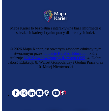
Mapa Karier to bezpłatna i interaktywna baza informacji o
ścieżkach kariery i rynku pracy dla młodych ludzi.
© 2026 Mapa Karier jest otwartym zasobem edukacyjnym
stworzonym przez
fundację Katalyst Education
, który
realizuje
Cele Zrównoważonego Rozwoju ONZ
: 4. Dobra
Jakość Edukacji, 8. Wzrost Gospodarczy i Godna Praca oraz
10. Mniej Nierówności.