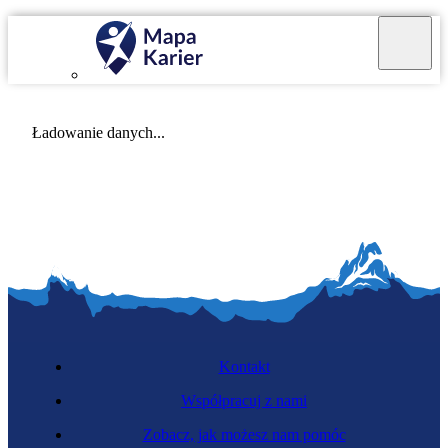
Mapa Karier v 4.0.0
Ładowanie danych...
Kontakt
Współpracuj z nami
Zobacz, jak możesz nam pomóc