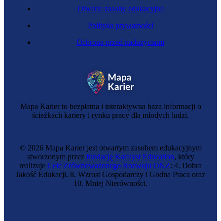
Otwarte zasoby edukacyjne
Polityka prywatności
Ochrona przed nadużyciami
Hydrauliczka
Mapa Karier to bezpłatna i interaktywna baza informacji o
ścieżkach kariery i rynku pracy dla młodych ludzi.
© 2026 Mapa Karier jest otwartym zasobem edukacyjnym
stworzonym przez
fundację Katalyst Education
, który
realizuje
Cele Zrównoważonego Rozwoju ONZ
: 4. Dobra
Jakość Edukacji, 8. Wzrost Gospodarczy i Godna Praca oraz
10. Mniej Nierówności.