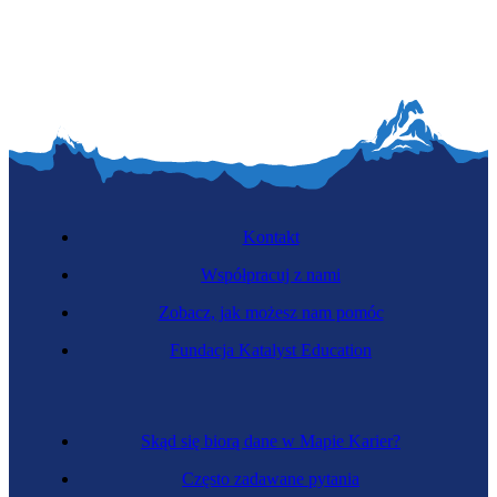
Monterka sprzętu AGD
Kontakt
Współpracuj z nami
Zobacz, jak możesz nam pomóc
Specjalistka chłodnictwa
Fundacja Katalyst Education
Skąd się biorą dane w Mapie Karier?
Często zadawane pytania