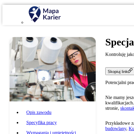
Specja
Kontroluję ja
Skopiuj link
Potencjalni pr
Nie mamy jeszc
kwalifikacjach.
stronie,
skontak
Opis zawodu
Specyfika pracy
Przykładowe z
budowlany
,
Ku
Wymagania i umiejętności