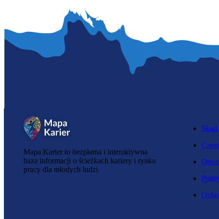
Skąd 
Częst
Mapa Karier to bezpłatna i interaktywna
baza informacji o ścieżkach kariery i rynku
Otwar
pracy dla młodych ludzi.
Polit
Ochro