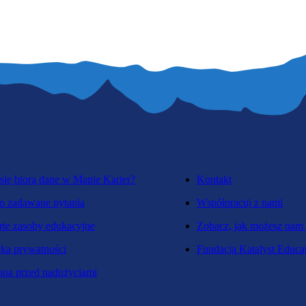
się biorą dane w Mapie Karier?
Kontakt
o zadawane pytania
Współpracuj z nami
te zasoby edukacyjne
Zobacz, jak możesz nam
yka prywatności
Fundacja Katalyst Educa
na przed nadużyciami