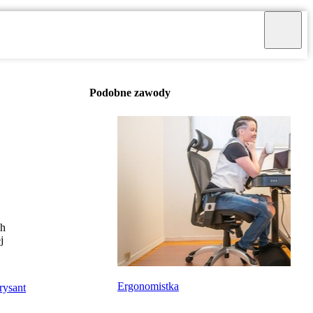
Podobne zawody
ch
j
Ergonomistka
rysant