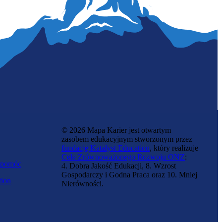
Zawód przyszłości
Specjalistka zaawansowanej odzieży
© 2026 Mapa Karier jest otwartym
zasobem edukacyjnym stworzonym przez
fundację Katalyst Education
, który realizuje
Cele Zrównoważonego Rozwoju ONZ
:
 pomóc
4. Dobra Jakość Edukacji, 8. Wzrost
Gospodarczy i Godna Praca oraz 10. Mniej
tion
Nierówności.
Specjalistka zarządzania kryzysowego