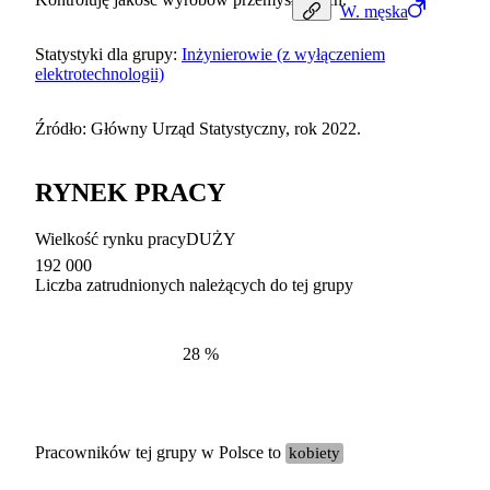
W.
męska
Statystyki dla grupy:
Inżynierowie (z wyłączeniem
elektrotechnologii)
Źródło: Główny Urząd Statystyczny, rok 2022.
RYNEK PRACY
Wielkość rynku pracy
DUŻY
192 000
Liczba zatrudnionych należących do tej grupy
Struktur
według zawodów, 2022
28
%
Pracowników tej grupy w Polsce to
kobiety