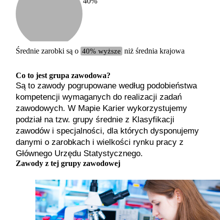
40
%
Etykiet
b. małe
małe
średnie
Średnie zarobki są o
40% wyższe
niż średnia krajowa
duże
b. duże
Co to jest grupa zawodowa?
Są to zawody pogrupowane według podobieństwa
kompetencji wymaganych do realizacji zadań
zawodowych. W Mapie Karier wykorzystujemy
podział na tzw. grupy średnie z Klasyfikacji
zawodów i specjalności, dla których dysponujemy
danymi o zarobkach i wielkości rynku pracy z
Głównego Urzędu Statystycznego.
Zawody z tej grupy zawodowej