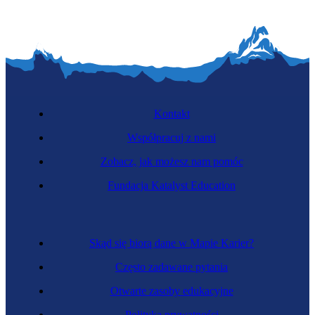
Kontakt
Współpracuj z nami
Zobacz, jak możesz nam pomóc
Fundacja Katalyst Education
Skąd się biorą dane w Mapie Karier?
Często zadawane pytania
Otwarte zasoby edukacyjne
Polityka prywatności