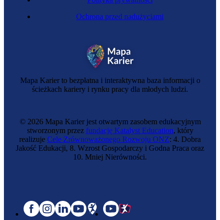
Ochrona przed nadużyciami
Mapa Karier to bezpłatna i interaktywna baza informacji o
ścieżkach kariery i rynku pracy dla młodych ludzi.
© 2026 Mapa Karier jest otwartym zasobem edukacyjnym
stworzonym przez
fundację Katalyst Education
, który
realizuje
Cele Zrównoważonego Rozwoju ONZ
: 4. Dobra
Jakość Edukacji, 8. Wzrost Gospodarczy i Godna Praca oraz
10. Mniej Nierówności.