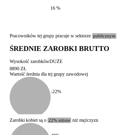
16
%
Pracowników tej grupy pracuje w sektorze
publicznym
ŚREDNIE ZAROBKI BRUTTO
Etykieta
Zakres wart
Wysokość zarobków
DUŻE
b. duży
powyżej 200 tysięcy za
8890 ZŁ
Wartość średnia dla tej grupy zawodowej
duży
100-200 tysięcy zatrud
średni
20-100 tysięcy zatrudn
mały
5-20 tysięcy zatrudnion
c
-22
%
miesięczne 
b. mały
poniżej 5 tysięcy zatru
uśrednione
do której 
Urzędu Sta
Zarobki kobiet są o
22% niższe
niż mężczyzn
według zaw