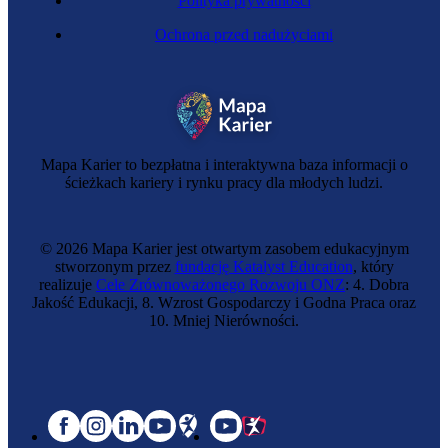
Polityka prywatności
Ochrona przed nadużyciami
Mapa Karier to bezpłatna i interaktywna baza informacji o
ścieżkach kariery i rynku pracy dla młodych ludzi.
© 2026 Mapa Karier jest otwartym zasobem edukacyjnym
stworzonym przez
fundację Katalyst Education
, który
realizuje
Cele Zrównoważonego Rozwoju ONZ
: 4. Dobra
Jakość Edukacji, 8. Wzrost Gospodarczy i Godna Praca oraz
10. Mniej Nierówności.