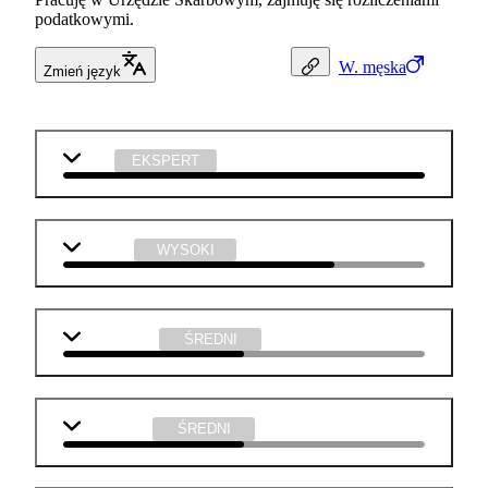
podatkowymi.
W.
męska
Zmień język
WOS
EKSPERT
j. polski
WYSOKI
matematyka
ŚREDNI
j. angielski
ŚREDNI