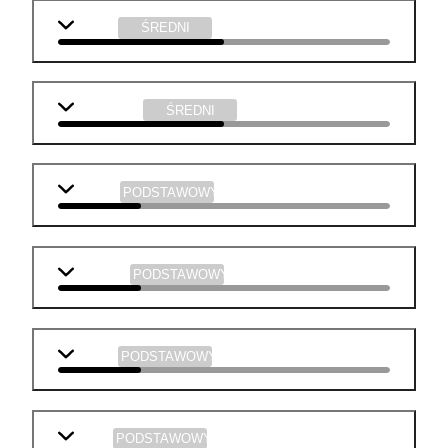
historia
ŚREDNI
informatyka
ŚREDNI
biologia
PODSTAWOWY
geografia
PODSTAWOWY
chemia
PODSTAWOWY
fizyka
PODSTAWOWY