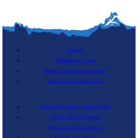
Kontakt
Współpracuj z nami
Zobacz, jak możesz nam pomóc
Fundacja Katalyst Education
Skąd się biorą dane w Mapie Karier?
Często zadawane pytania
Otwarte zasoby edukacyjne