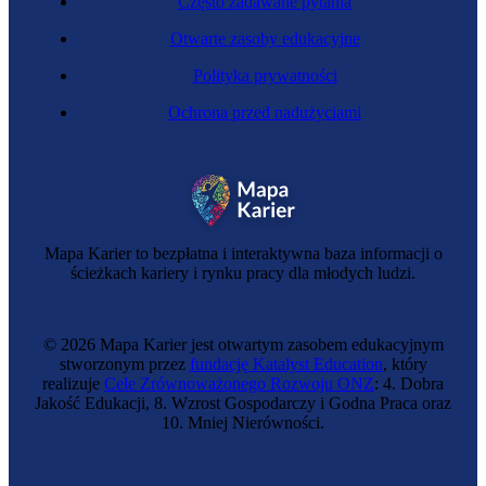
Często zadawane pytania
Otwarte zasoby edukacyjne
Polityka prywatności
Ochrona przed nadużyciami
Ekolożka
Mapa Karier to bezpłatna i interaktywna baza informacji o
ścieżkach kariery i rynku pracy dla młodych ludzi.
© 2026 Mapa Karier jest otwartym zasobem edukacyjnym
stworzonym przez
fundację Katalyst Education
, który
realizuje
Cele Zrównoważonego Rozwoju ONZ
: 4. Dobra
Jakość Edukacji, 8. Wzrost Gospodarczy i Godna Praca oraz
10. Mniej Nierówności.