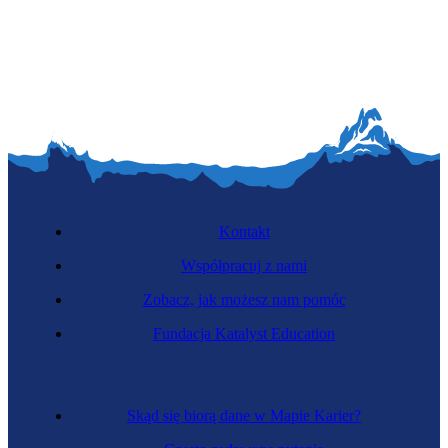
Krystalografka
Kontakt
Współpracuj z nami
Zobacz, jak możesz nam pomóc
Zawód regulowany
Fundacja Katalyst Education
Inspektorka ochrony radiologicznej
Skąd się biorą dane w Mapie Karier?