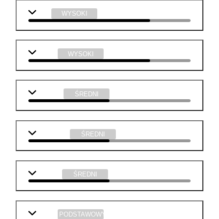
WOS
WYSOKI
chemia
WYSOKI
geografia
ŚREDNI
informatyka
ŚREDNI
technika
ŚREDNI
historia
PODSTAWOWY