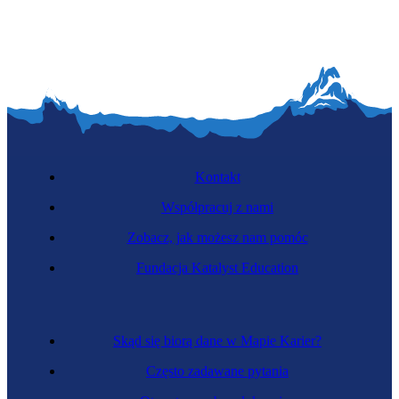
Kontakt
Współpracuj z nami
Zobacz, jak możesz nam pomóc
Fundacja Katalyst Education
Skąd się biorą dane w Mapie Karier?
Często zadawane pytania