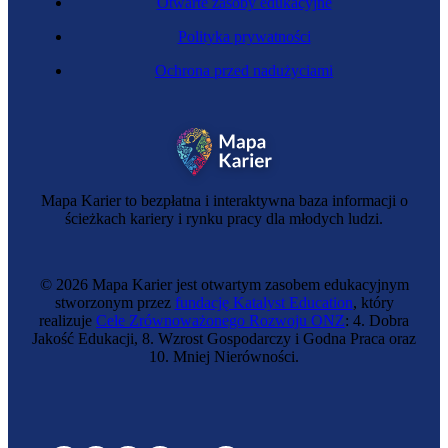
Otwarte zasoby edukacyjne
Polityka prywatności
Ochrona przed nadużyciami
Mapa Karier to bezpłatna i interaktywna baza informacji o
ścieżkach kariery i rynku pracy dla młodych ludzi.
© 2026 Mapa Karier jest otwartym zasobem edukacyjnym
stworzonym przez
fundację Katalyst Education
, który
realizuje
Cele Zrównoważonego Rozwoju ONZ
: 4. Dobra
Jakość Edukacji, 8. Wzrost Gospodarczy i Godna Praca oraz
10. Mniej Nierówności.