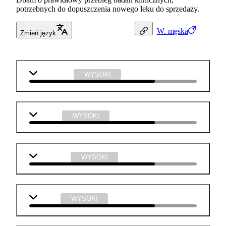
potrzebnych do dopuszczenia nowego leku do sprzedaży.
W.
męska
Zmień język
matematyka
WYSOKI
j. polski
WYSOKI
j. angielski
WYSOKI
biologia
WYSOKI