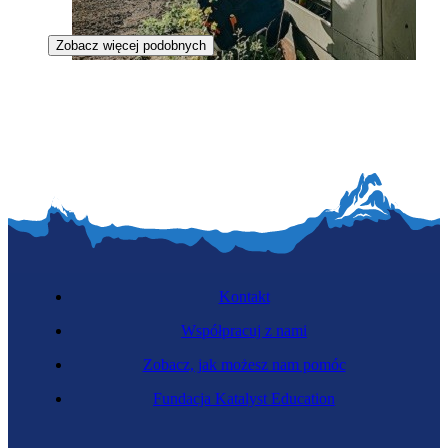
Zobacz więcej podobnych
Elektroenergetyczka pomiarów i zabezpieczeń
Kontakt
Współpracuj z nami
Zobacz, jak możesz nam pomóc
Monterka fotowoltaiki
Fundacja Katalyst Education