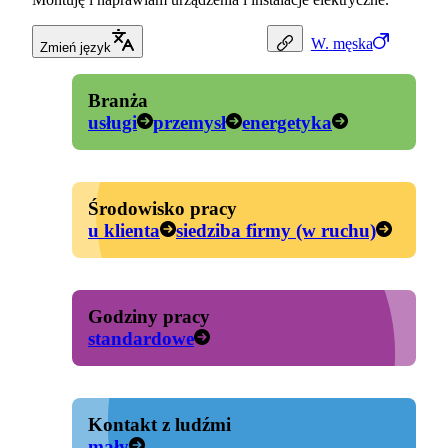
W.
męska
Zmień język
Branża
usługi
przemysł
energetyka
Środowisko pracy
u klienta
siedziba firmy (w ruchu)
Godziny pracy
standardowe
Kontakt z ludźmi
mały