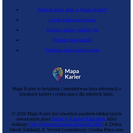
Skąd się biorą dane w Mapie Karier?
Często zadawane pytania
Otwarte zasoby edukacyjne
Polityka prywatności
Ochrona przed nadużyciami
Gazowniczka
Mapa Karier to bezpłatna i interaktywna baza informacji o
ścieżkach kariery i rynku pracy dla młodych ludzi.
© 2026 Mapa Karier jest otwartym zasobem edukacyjnym
stworzonym przez
fundację Katalyst Education
, który
realizuje
Cele Zrównoważonego Rozwoju ONZ
: 4. Dobra
Jakość Edukacji, 8. Wzrost Gospodarczy i Godna Praca oraz