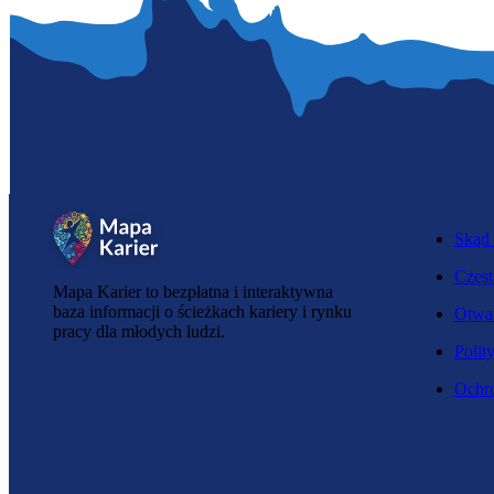
Skąd 
Częst
Mapa Karier to bezpłatna i interaktywna
baza informacji o ścieżkach kariery i rynku
Otwar
pracy dla młodych ludzi.
Polit
Ochro