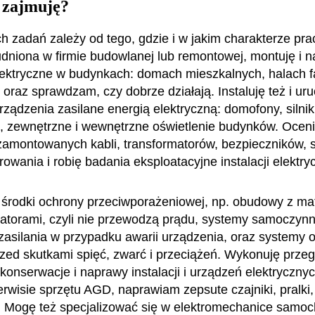
 zajmuję?
h zadań zależy od tego, gdzie i w jakim charakterze prac
udniona w firmie budowlanej lub remontowej, montuję i 
elektryczne w budynkach: domach mieszkalnych, halach 
 oraz sprawdzam, czy dobrze działają. Instaluję też i u
rządzenia zasilane energią elektryczną: domofony, silni
 zewnętrzne i wewnętrzne oświetlenie budynków. Ocen
zamontowanych kabli, transformatorów, bezpieczników, s
owania i robię badania eksploatacyjne instalacji elektry
 środki ochrony przeciwporażeniowej, np. obudowy z mat
olatorami, czyli nie przewodzą prądu, systemy samoczyn
zasilania w przypadku awarii urządzenia, oraz systemy 
zed skutkami spięć, zwarć i przeciążeń. Wykonuję przeg
konserwacje i naprawy instalacji i urządzeń elektrycznyc
rwisie sprzętu AGD, naprawiam zepsute czajniki, pralki, 
 Mogę też specjalizować się w elektromechanice samo