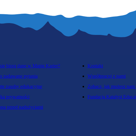
się biorą dane w Mapie Karier?
Kontakt
o zadawane pytania
Współpracuj z nami
te zasoby edukacyjne
Zobacz, jak możesz nam
yka prywatności
Fundacja Katalyst Educa
na przed nadużyciami