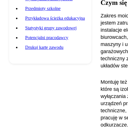
Czym się
Przedmioty szkolne
Zakres moic
Przykładowa ścieżka edukacyjna
jestem zatr
Statystyki grupy zawodowej
instalacje 
biurowcach,
Potencjalni pracodawcy
maszyny i u
Drukuj kartę zawodu
garażowych,
techniczny 
układów ster
Montuję też
które są iz
wyłączania 
urządzeń pr
techniczne, 
pracuję w se
odkurzacze.