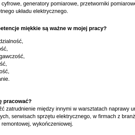
 cyfrowe, generatory pomiarowe, przetworniki pomiarowe
etnego układu elektrycznego.
etencje miękkie są ważne w mojej pracy?
zialność,
ość,
egawczość,
ość,
ość,
nie.
ę pracować?
ć zatrudnienie między innymi w warsztatach naprawy u
nych, serwisach sprzętu elektrycznego, w firmach z bran
 remontowej, wykończeniowej.