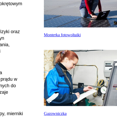
e okrętowym
izyki oraz
Monterka fotowoltaiki
yn
ania,
i
a
e prądu w
anych do
zaje
y, mierniki
Gazowniczka