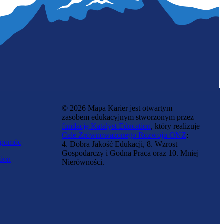
© 2026 Mapa Karier jest otwartym
zasobem edukacyjnym stworzonym przez
fundację Katalyst Education
, który realizuje
Cele Zrównoważonego Rozwoju ONZ
:
 pomóc
4. Dobra Jakość Edukacji, 8. Wzrost
Gospodarczy i Godna Praca oraz 10. Mniej
tion
Nierówności.