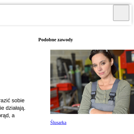
Podobne zawody
razić sobie
e działają.
prąd, a
Ślusarka