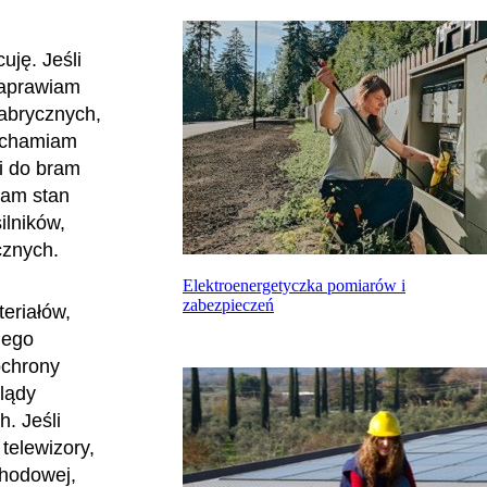
uję. Jeśli
naprawiam
fabrycznych,
ruchamiam
ki do bram
iam stan
ilników,
cznych.
Elektroenergetyczka pomiarów i
zabezpieczeń
eriałów,
nego
ochrony
lądy
h. Jeśli
telewizory,
chodowej,