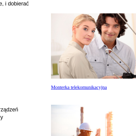
, i dobierać
Monterka telekomunikacyjna
rządzeń
ży