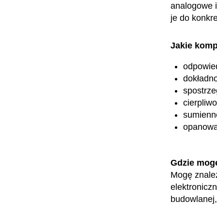
analogowe i
je do konkr
Jakie komp
odpowied
dokładn
spostrz
cierpliw
sumienn
opanowa
Gdzie mog
Mogę znaleź
elektronicz
budowlanej,