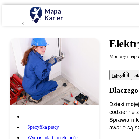
Elektr
Montuję i napra
Sk
Lektor
Dlaczego
Dzięki moje
codzienne ż
Opis zawodu
Sprawiam te
Specyfika pracy
awarie są 
Wymagania i umiejętności