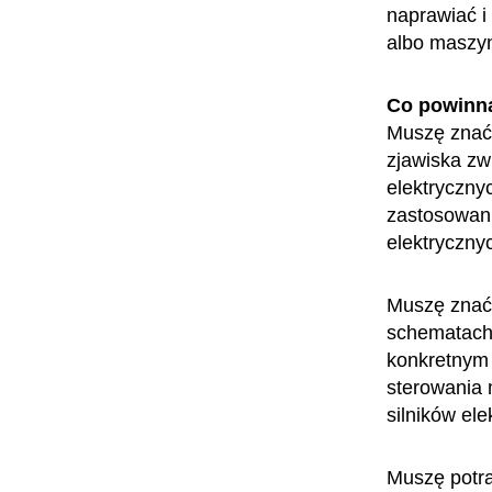
naprawiać i
albo maszy
Co powinn
Muszę znać 
zjawiska zw
elektrycznyc
zastosowani
elektryczny
Muszę znać
schematach 
konkretnym 
sterowania 
silników ele
Muszę potra