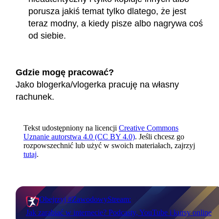
porusza jakiś temat tylko dlatego, że jest
teraz modny, a kiedy pisze albo nagrywa coś
od siebie.
Gdzie mogę pracować?
Jako blogerka/vlogerka pracuję na własny
rachunek.
Tekst udostępniony na licencji
Creative Commons
Uznanie autorstwa 4.0 (CC BY 4.0)
. Jeśli chcesz go
rozpowszechnić lub użyć w swoich materiałach, zajrzyj
tutaj
.
Obejrzyj #ZawodowyStream:
Jak zarabiać w internecie? Podcasty, YouTube i kursy online