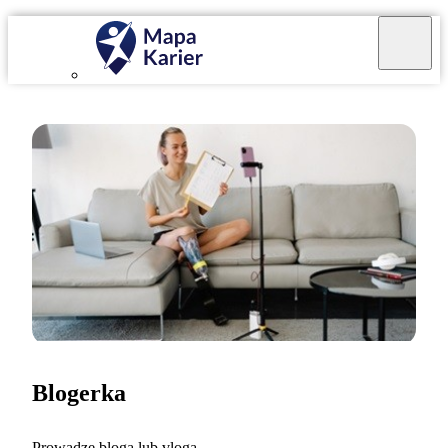
Blogerka
Prowadzę bloga lub vloga.