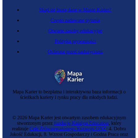
Skąd się biorą dane w Mapie Karier?
Często zadawane pytania
Otwarte zasoby edukacyjne
Polityka prywatności
Ochrona przed nadużyciami
Mapa Karier to bezpłatna i interaktywna baza informacji o
ścieżkach kariery i rynku pracy dla młodych ludzi.
© 2026 Mapa Karier jest otwartym zasobem edukacyjnym
stworzonym przez
fundację Katalyst Education
, który
realizuje
Cele Zrównoważonego Rozwoju ONZ
: 4. Dobra
Jakość Edukacji, 8. Wzrost Gospodarczy i Godna Praca oraz