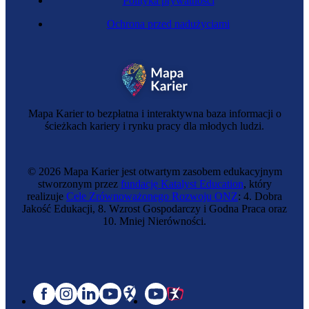
Polityka prywatności
Ochrona przed nadużyciami
Mapa Karier to bezpłatna i interaktywna baza informacji o
ścieżkach kariery i rynku pracy dla młodych ludzi.
© 2026 Mapa Karier jest otwartym zasobem edukacyjnym
stworzonym przez
fundację Katalyst Education
, który
realizuje
Cele Zrównoważonego Rozwoju ONZ
: 4. Dobra
Jakość Edukacji, 8. Wzrost Gospodarczy i Godna Praca oraz
10. Mniej Nierówności.