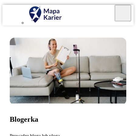
Blogerka
Prowadzę bloga lub vloga.