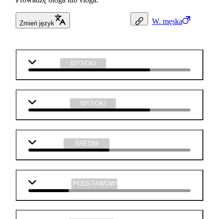
W.
męska
Zmień język
j. polski
WYSOKI
informatyka
WYSOKI
geografia
ŚREDNI
matematyka
PODSTAWOWY