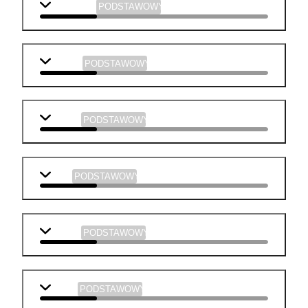
j. angielski
PODSTAWOWY
biologia
PODSTAWOWY
historia
PODSTAWOWY
WOS
PODSTAWOWY
chemia
PODSTAWOWY
fizyka
PODSTAWOWY