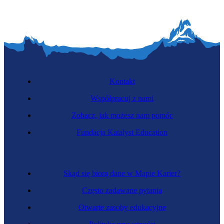
Kontakt
Współpracuj z nami
Zobacz, jak możesz nam pomóc
Fundacja Katalyst Education
Skąd się biorą dane w Mapie Karier?
Często zadawane pytania
Otwarte zasoby edukacyjne