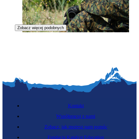
Zobacz więcej podobnych
Strażniczka leśna
Kontakt
Współpracuj z nami
Zobacz, jak możesz nam pomóc
Funkcjonariuszka SOK
Fundacja Katalyst Education