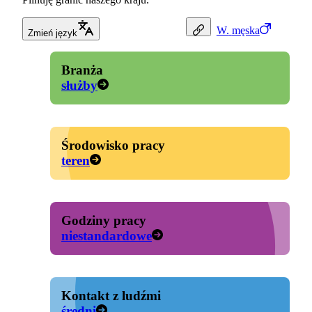
W.
męska
Zmień język
Branża
służby
Środowisko pracy
teren
Godziny pracy
niestandardowe
Kontakt z ludźmi
średni