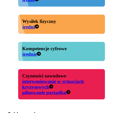
Wysiłek fizyczny
średni
Kompetencje cyfrowe
średnie
Czynności zawodowe
interweniowanie w sytuacjach
kryzysowych
pilnowanie porządku