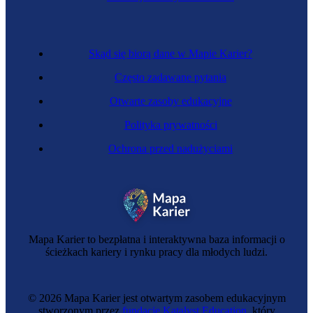
Skąd się biorą dane w Mapie Karier?
Często zadawane pytania
Otwarte zasoby edukacyjne
Polityka prywatności
Ochrona przed nadużyciami
Saperka
Mapa Karier to bezpłatna i interaktywna baza informacji o
ścieżkach kariery i rynku pracy dla młodych ludzi.
© 2026 Mapa Karier jest otwartym zasobem edukacyjnym
stworzonym przez
fundację Katalyst Education
, który