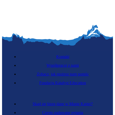
Kontakt
Współpracuj z nami
Zobacz, jak możesz nam pomóc
Fundacja Katalyst Education
Skąd się biorą dane w Mapie Karier?
Często zadawane pytania