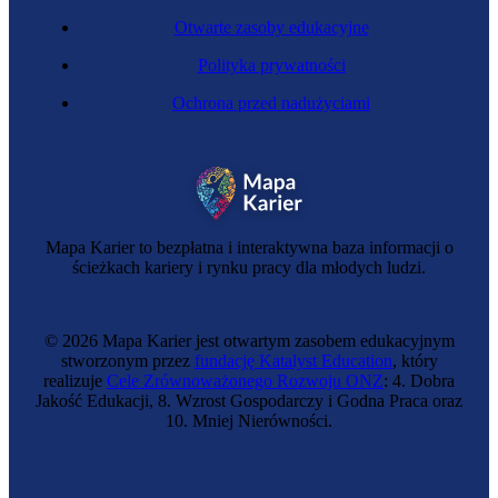
Otwarte zasoby edukacyjne
Polityka prywatności
Ochrona przed nadużyciami
Mapa Karier to bezpłatna i interaktywna baza informacji o
ścieżkach kariery i rynku pracy dla młodych ludzi.
© 2026 Mapa Karier jest otwartym zasobem edukacyjnym
stworzonym przez
fundację Katalyst Education
, który
realizuje
Cele Zrównoważonego Rozwoju ONZ
: 4. Dobra
Jakość Edukacji, 8. Wzrost Gospodarczy i Godna Praca oraz
10. Mniej Nierówności.