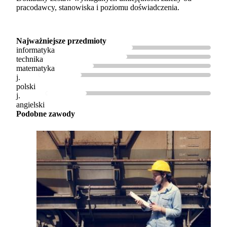
pracodawcy, stanowiska i poziomu doświadczenia.
Najważniejsze przedmioty
informatyka
technika
matematyka
j.
polski
j.
angielski
Podobne zawody