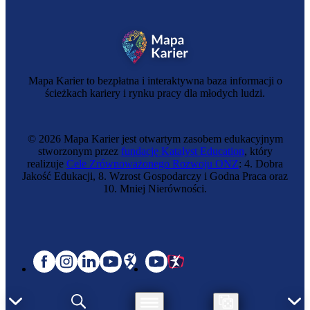
Specjalistka transportu kolejowego
Mapa Karier to bezpłatna i interaktywna baza informacji o
ścieżkach kariery i rynku pracy dla młodych ludzi.
© 2026 Mapa Karier jest otwartym zasobem edukacyjnym
stworzonym przez
fundację Katalyst Education
, który
realizuje
Cele Zrównoważonego Rozwoju ONZ
: 4. Dobra
Jakość Edukacji, 8. Wzrost Gospodarczy i Godna Praca oraz
10. Mniej Nierówności.
Funkcjonariuszka SOK