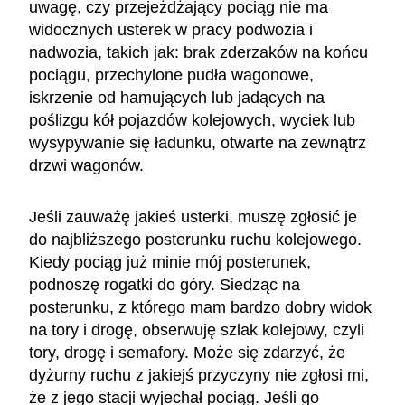
uwagę, czy przejeżdżający pociąg nie ma
widocznych usterek w pracy podwozia i
nadwozia, takich jak: brak zderzaków na końcu
pociągu, przechylone pudła wagonowe,
iskrzenie od hamujących lub jadących na
poślizgu kół pojazdów kolejowych, wyciek lub
wysypywanie się ładunku, otwarte na zewnątrz
drzwi wagonów.
Jeśli zauważę jakieś usterki, muszę zgłosić je
do najbliższego posterunku ruchu kolejowego.
Kiedy pociąg już minie mój posterunek,
podnoszę rogatki do góry. Siedząc na
posterunku, z którego mam bardzo dobry widok
na tory i drogę, obserwuję szlak kolejowy, czyli
tory, drogę i semafory. Może się zdarzyć, że
dyżurny ruchu z jakiejś przyczyny nie zgłosi mi,
że z jego stacji wyjechał pociąg. Jeśli go