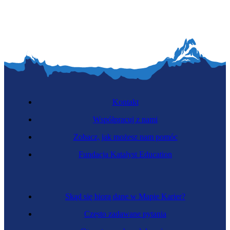
Kontakt
Współpracuj z nami
Zobacz, jak możesz nam pomóc
Fundacja Katalyst Education
Skąd się biorą dane w Mapie Karier?
Często zadawane pytania