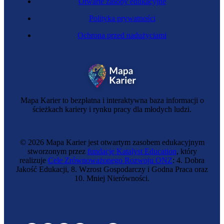
Otwarte zasoby edukacyjne
Polityka prywatności
Ochrona przed nadużyciami
Mapa Karier to bezpłatna i interaktywna baza informacji o
ścieżkach kariery i rynku pracy dla młodych ludzi.
© 2026 Mapa Karier jest otwartym zasobem edukacyjnym
stworzonym przez
fundację Katalyst Education
, który
realizuje
Cele Zrównoważonego Rozwoju ONZ
: 4. Dobra
Jakość Edukacji, 8. Wzrost Gospodarczy i Godna Praca oraz
10. Mniej Nierówności.