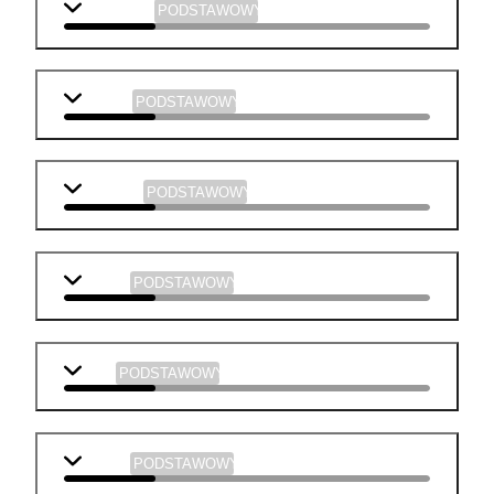
j. angielski
PODSTAWOWY
biologia
PODSTAWOWY
geografia
PODSTAWOWY
historia
PODSTAWOWY
WOS
PODSTAWOWY
chemia
PODSTAWOWY