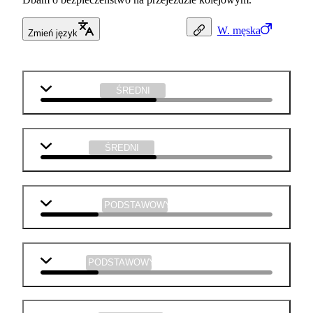
W.
męska
Zmień język
informatyka
ŚREDNI
technika
ŚREDNI
matematyka
PODSTAWOWY
j. polski
PODSTAWOWY