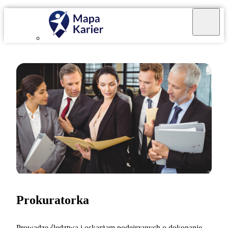
Prokuratorka
Prowadzę śledztwa i oskarżam podejrzanych o dokonanie