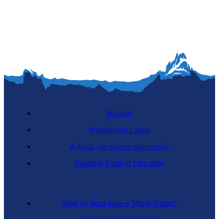
Sędzia
Kontakt
Współpracuj z nami
Zobacz, jak możesz nam pomóc
Asystentka sędziego
Fundacja Katalyst Education
Skąd się biorą dane w Mapie Karier?