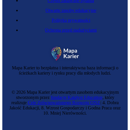
Często zadawane pytania
Otwarte zasoby edukacyjne
Polityka prywatności
Ochrona przed nadużyciami
Profilerka
Mapa Karier to bezpłatna i interaktywna baza informacji o
ścieżkach kariery i rynku pracy dla młodych ludzi.
© 2026 Mapa Karier jest otwartym zasobem edukacyjnym
stworzonym przez
fundację Katalyst Education
, który
realizuje
Cele Zrównoważonego Rozwoju ONZ
: 4. Dobra
Jakość Edukacji, 8. Wzrost Gospodarczy i Godna Praca oraz
10. Mniej Nierówności.