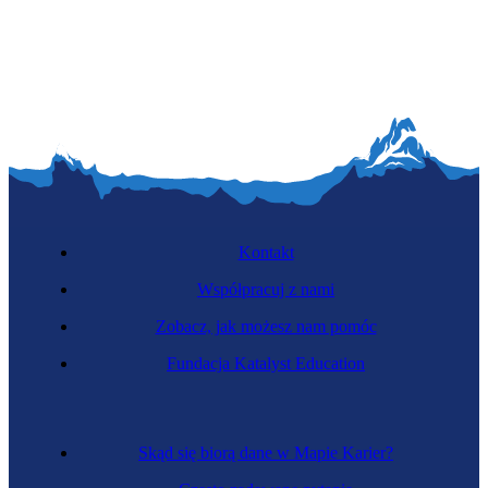
Specjalistka kopalin stałych
Kontakt
Współpracuj z nami
Zobacz, jak możesz nam pomóc
Specjalistka przemysłu mody
Fundacja Katalyst Education
Skąd się biorą dane w Mapie Karier?