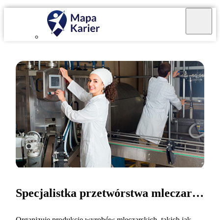
Specjalistka przetwórstwa mleczarskiego
Organizuję produkcje wyrobów mleczarskich, takich jak