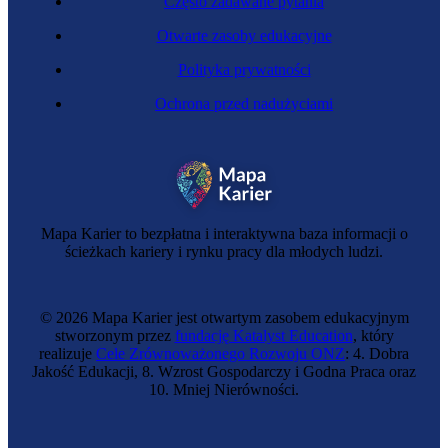
Często zadawane pytania
Otwarte zasoby edukacyjne
Polityka prywatności
Ochrona przed nadużyciami
Operatorka maszyn przetwórstwa tworzyw
sztucznych
Mapa Karier to bezpłatna i interaktywna baza informacji o
ścieżkach kariery i rynku pracy dla młodych ludzi.
© 2026 Mapa Karier jest otwartym zasobem edukacyjnym
stworzonym przez
fundację Katalyst Education
, który
realizuje
Cele Zrównoważonego Rozwoju ONZ
: 4. Dobra
Jakość Edukacji, 8. Wzrost Gospodarczy i Godna Praca oraz
10. Mniej Nierówności.