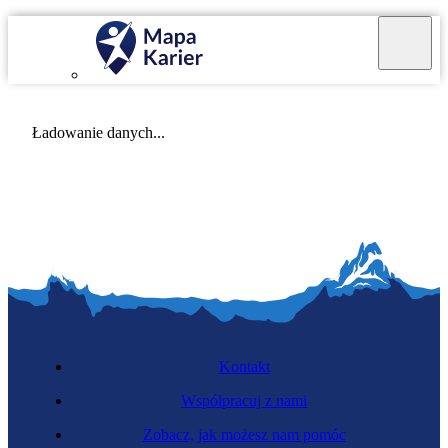
Mapa Karier v 4.0.0
Ładowanie danych...
Kontakt
Współpracuj z nami
Zobacz, jak możesz nam pomóc