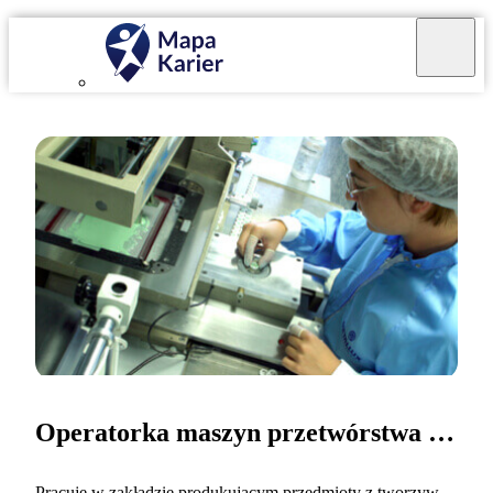
Operatorka maszyn przetwórstwa tworzyw sztucznych
Pracuję w zakładzie produkującym przedmioty z tworzyw