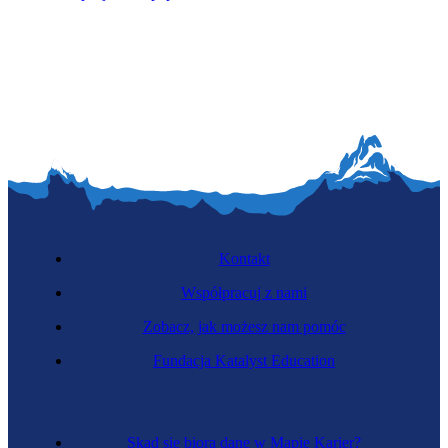
Kontakt
Współpracuj z nami
Zobacz, jak możesz nam pomóc
Fundacja Katalyst Education
Skąd się biorą dane w Mapie Karier?