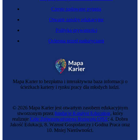
Często zadawane pytania
Otwarte zasoby edukacyjne
Polityka prywatności
Ochrona przed nadużyciami
Mapa Karier to bezpłatna i interaktywna baza informacji o
ścieżkach kariery i rynku pracy dla młodych ludzi.
© 2026 Mapa Karier jest otwartym zasobem edukacyjnym
stworzonym przez
fundację Katalyst Education
, który
realizuje
Cele Zrównoważonego Rozwoju ONZ
: 4. Dobra
Jakość Edukacji, 8. Wzrost Gospodarczy i Godna Praca oraz
10. Mniej Nierówności.