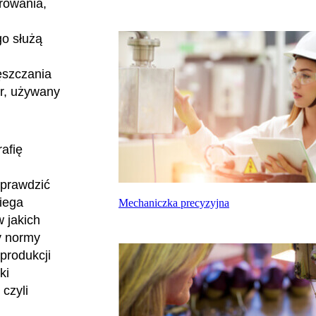
rowania,
go służą
ęszczania
er, używany
afię
sprawdzić
iega
Mechaniczka precyzyjna
 jakich
y normy
produkcji
ki
czyli