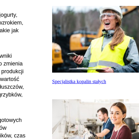
jogurty,
 wzrokiem,
akie jak
wniki
ko zmienia
 produkcji
 wartość
Specjalistka kopalin stałych
tłuszczów,
grzybków,
gotowych
tów
ników, czas