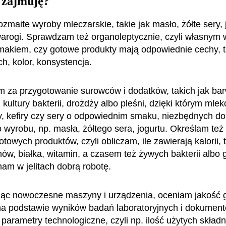
 zajmuję?
zmaite wyroby mleczarskie, takie jak masło, żółte sery, 
twarogi. Sprawdzam też organoleptycznie, czyli własnym
akiem, czy gotowe produkty mają odpowiednie cechy, t
h, kolor, konsystencja.
za przygotowanie surowców i dodatków, takich jak bar
kultury bakterii, drożdży albo pleśni, dzięki którym mle
ty, kefiry czy sery o odpowiednim smaku, niezbędnych do
 wyrobu, np. masła, żółtego sera, jogurtu. Określam też
owych produktów, czyli obliczam, ile zawierają kalorii, 
w, białka, witamin, a czasem też żywych bakterii albo 
 nam w jelitach dobrą robotę.
jąc nowoczesne maszyny i urządzenia, oceniam jakość 
a podstawie wyników badań laboratoryjnych i dokumen
 parametry technologiczne, czyli np. ilość użytych skład