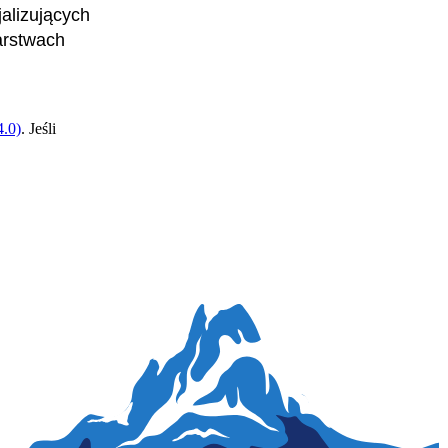
alizujących
arstwach
.0)
. Jeśli