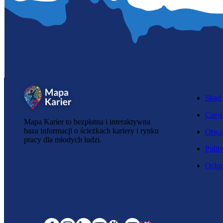
Skąd 
Częst
Mapa Karier to bezpłatna i interaktywna
baza informacji o ścieżkach kariery i rynku
Otwar
pracy dla młodych ludzi.
Polit
Ochro