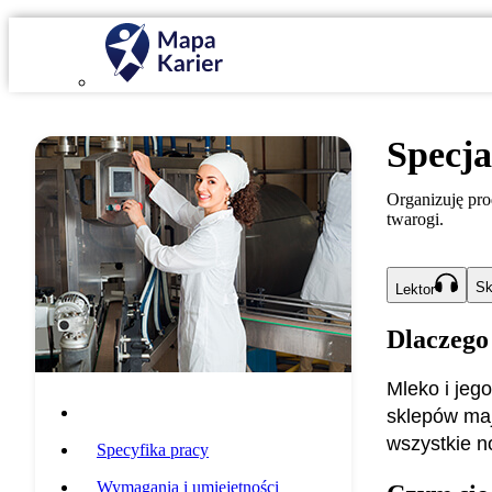
Specja
Organizuję prod
twarogi.
Sk
Lektor
Dlaczego
Mleko i jego
Opis zawodu
sklepów maj
wszystkie n
Specyfika pracy
Wymagania i umiejętności