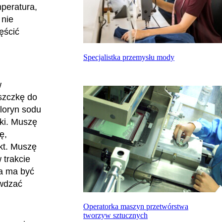
mperatura,
 nie
ęścić
Specjalistka przemysłu mody
w
uszczkę do
hloryn sodu
nki. Muszę
ę,
kt. Muszę
 trakcie
ka ma być
awdzać
Operatorka maszyn przetwórstwa
tworzyw sztucznych