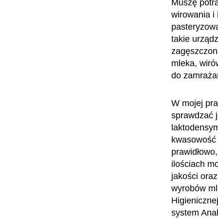
Muszę potra
wirowania i
pasteryzowa
takie urządz
zagęszczon
mleka, wiró
do zamrażan
W mojej pra
sprawdzać j
laktodensym
kwasowość w
prawidłowo,
ilościach m
jakości ora
wyrobów mle
Higienicznej
system Anal