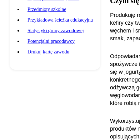
Czym się
Przedmioty szkolne
Produkuję ro
Przykładowa ścieżka edukacyjna
kefiry czy 
węchem i sm
Statystyki grupy zawodowej
smak, zapac
Potencjalni pracodawcy
Drukuj kartę zawodu
Odpowiadam 
spożywcze i 
się w jogur
konkretnego
odżywczą got
węglowodanó
które robią
Wykorzystu
produktów n
opisujących