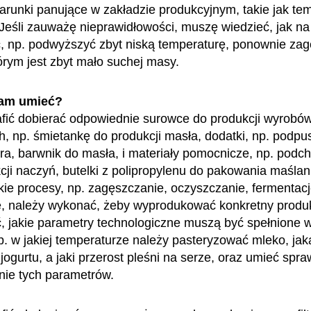
warunki panujące w zakładzie produkcyjnym, takie jak te
 Jeśli zauważę nieprawidłowości, muszę wiedzieć, jak na
 np. podwyższyć zbyt niską temperaturę, ponownie zag
órym jest zbyt mało suchej masy.
am umieć?
fić dobierać odpowiednie surowce do produkcji wyrobó
h, np. śmietankę do produkcji masła, dodatki, np. podp
era, barwnik do masła, i materiały pomocnicze, np. podc
cji naczyń, butelki z polipropylenu do pakowania maśla
akie procesy, np. zagęszczanie, oczyszczanie, fermentacj
ję, należy wykonać, żeby wyprodukować konkretny produ
ć, jakie parametry technologiczne muszą być spełnione w
np. w jakiej temperaturze należy pasteryzować mleko, ja
ogurtu, a jaki przerost pleśni na serze, oraz umieć spr
nie tych parametrów.