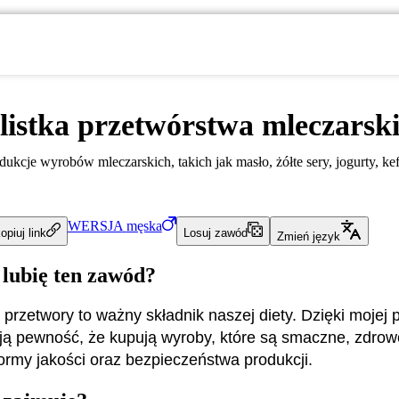
listka przetwórstwa mleczarsk
ukcje wyrobów mleczarskich, takich jak masło, żółte sery, jogurty, kef
WERSJA
męska
opiuj link
Losuj zawód
Zmień język
 lubię ten zawód?
 przetwory to ważny składnik naszej diety. Dzięki mojej p
ą pewność, że kupują wyroby, które są smaczne, zdrowe
ormy jakości oraz bezpieczeństwa produkcji.