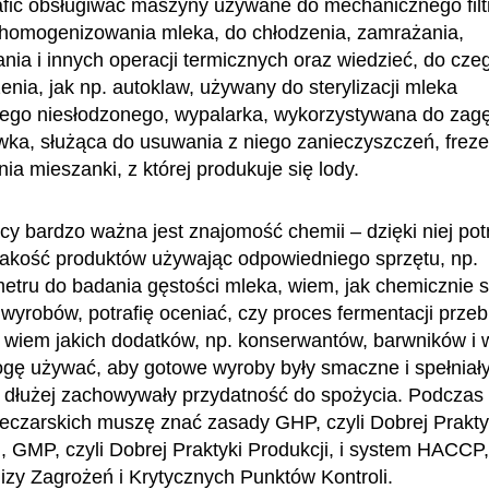
fić obsługiwać maszyny używane do mechanicznego filt
 homogenizowania mleka, do chłodzenia, zamrażania,
nia i innych operacji termicznych oraz wiedzieć, do cze
enia, jak np. autoklaw, używany do sterylizacji mleka
ego niesłodzonego, wypalarka, wykorzystywana do zag
wka, służąca do usuwania z niego zanieczyszczeń, frez
ia mieszanki, z której produkuje się lody.
cy bardzo ważna jest znajomość chemii – dzięki niej potr
akość produktów używając odpowiedniego sprzętu, np.
etru do badania gęstości mleka, wiem, jak chemicznie 
yrobów, potrafię oceniać, czy proces fermentacji przeb
 wiem jakich dodatków, np. konserwantów, barwników i w
ogę używać, aby gotowe wyroby były smaczne i spełniał
z dłużej zachowywały przydatność do spożycia. Podczas 
czarskich muszę znać zasady GHP, czyli Dobrej Prakty
, GMP, czyli Dobrej Praktyki Produkcji, i system HACCP, 
izy Zagrożeń i Krytycznych Punktów Kontroli.