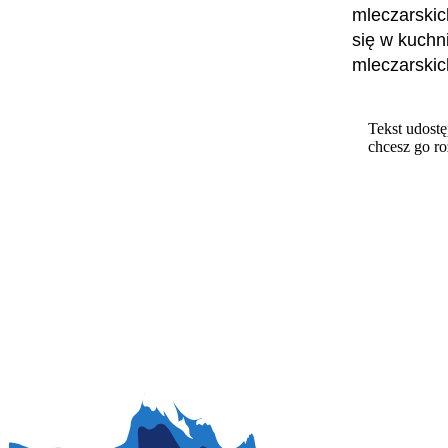
mleczarskic
się w kuchn
mleczarskic
Tekst udostę
chcesz go r