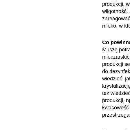
produkcji, 
wilgotność.
zareagować,
mleko, w kt
Co powinn
Muszę potra
mleczarskic
produkcji s
do dezynfek
wiedzieć, j
krystalizac
też wiedzie
produkcji, 
kwasowość j
przestrzega