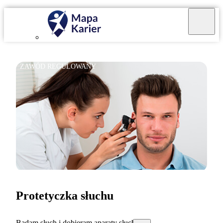
ZAWÓD REGULOWANY
Protetyczka słuchu
Badam słuch i dobieram aparaty słuchowe.