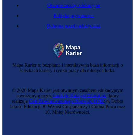
Otwarte zasoby edukacyjne
Polityka prywatności
Ochrona przed nadużyciami
Krawcowa
Mapa Karier to bezpłatna i interaktywna baza informacji o
ścieżkach kariery i rynku pracy dla młodych ludzi.
© 2026 Mapa Karier jest otwartym zasobem edukacyjnym
stworzonym przez
fundację Katalyst Education
, który
realizuje
Cele Zrównoważonego Rozwoju ONZ
: 4. Dobra
Jakość Edukacji, 8. Wzrost Gospodarczy i Godna Praca oraz
10. Mniej Nierówności.