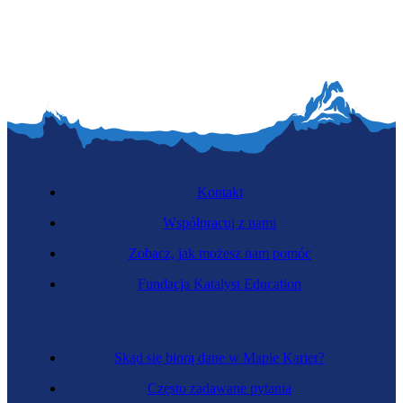
Zawód regulowany
Protetyczka
Kontakt
Współpracuj z nami
Zobacz, jak możesz nam pomóc
Fundacja Katalyst Education
Zawód regulowany
Techniczka ortopeda
Skąd się biorą dane w Mapie Karier?
Często zadawane pytania