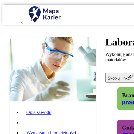
Labor
Wykonuję anali
materiałów.
Skopiuj link
Bran
prze
Opis zawodu
Specyfika pracy
Godz
Wymagania i umiejętności