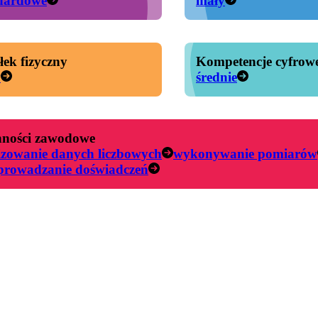
dardowe
mały
łek fizyczny
Kompetencje cyfrow
y
średnie
ności zawodowe
izowanie danych liczbowych
wykonywanie pomiarów
prowadzanie doświadczeń