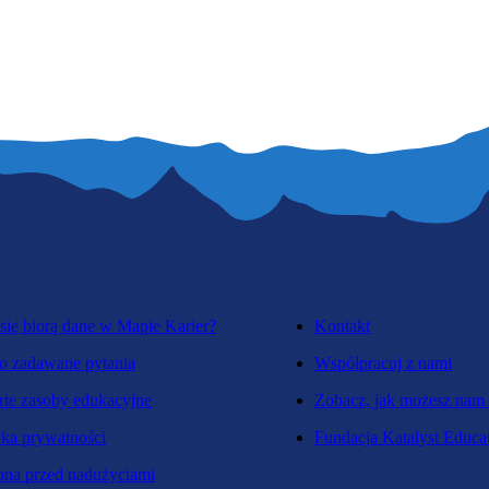
się biorą dane w Mapie Karier?
Kontakt
o zadawane pytania
Współpracuj z nami
te zasoby edukacyjne
Zobacz, jak możesz nam
yka prywatności
Fundacja Katalyst Educa
na przed nadużyciami