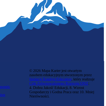
Inżynierka zootechniki
© 2026 Mapa Karier jest otwartym
zasobem edukacyjnym stworzonym przez
fundację Katalyst Education
, który realizuje
Cele Zrównoważonego Rozwoju ONZ
:
 pomóc
4. Dobra Jakość Edukacji, 8. Wzrost
Gospodarczy i Godna Praca oraz 10. Mniej
tion
Nierówności.
Chemiczka