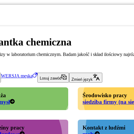
antka chemiczna
zy w laboratorium chemicznym. Badam jakość i skład ilościowy najró
WERSJA
męska
Losuj zawód
Zmień język
ża
Środowisko pracy
mysł
siedziba firmy (na si
iny pracy
Kontakt z ludźmi