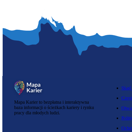
Skąd 
Częst
Mapa Karier to bezpłatna i interaktywna
baza informacji o ścieżkach kariery i rynku
Otwar
pracy dla młodych ludzi.
Polit
Ochro