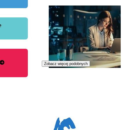
e
Zobacz więcej podobnych
Specjalistka wypalonego paliwa
jądrowego