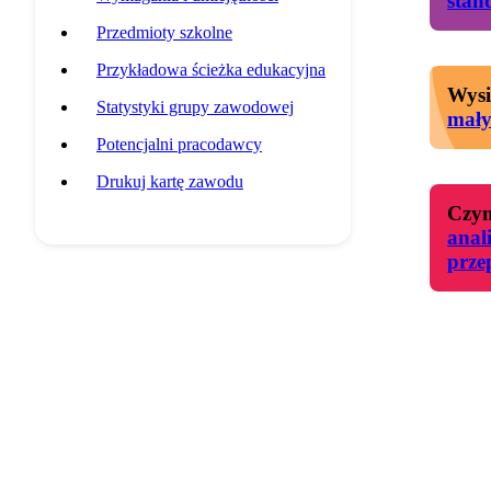
stan
Przedmioty szkolne
Przykładowa ścieżka edukacyjna
Wysi
Statystyki grupy zawodowej
mał
Potencjalni pracodawcy
Drukuj kartę zawodu
Czyn
anal
prze