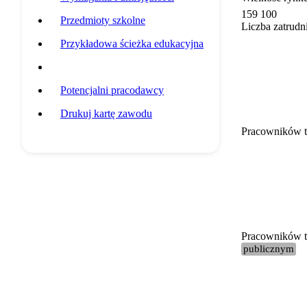
159 100
Przedmioty szkolne
Liczba zatrudn
Przykładowa ścieżka edukacyjna
Statystyki grupy zawodowej
Potencjalni pracodawcy
Drukuj kartę zawodu
Pracowników t
Pracowników te
publicznym