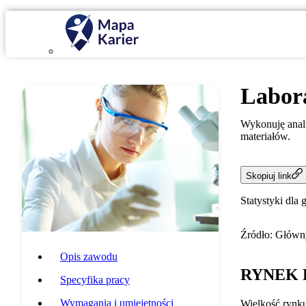
Labor
Wykonuję anali
materiałów.
Skopiuj link
Statystyki dla 
Źródło: Główny
Opis zawodu
RYNEK 
Specyfika pracy
Wymagania i umiejętności
Wielkość rynk