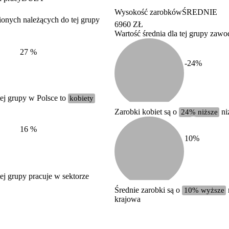
Wysokość zarobków
ŚREDNIE
ionych należących do tej grupy
6960 ZŁ
Wartość średnia dla tej grupy zaw
Struktura wynagrodzeń
według zawodów, 2022
27
%
-24
%
ej grupy w Polsce to
kobiety
Zarobki kobiet są o
24% niższe
ni
16
%
10
%
j grupy pracuje w sektorze
Średnie zarobki są o
10% wyższe
krajowa
Etykieta
Zakres wartości