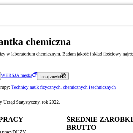
antka chemiczna
zy w laboratorium chemicznym. Badam jakość i skład ilościowy najró
WERSJA
męska
Losuj zawód
grupy:
Technicy nauk fizycznych, chemicznych i technicznych
 Urząd Statystyczny, rok 2022.
PRACY
ŚREDNIE ZAROBK
BRUTTO
u pracy
DUŻY