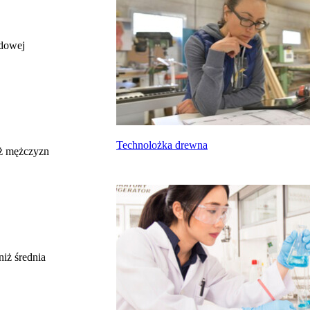
odowej
całkowite wynagrodzenie
miesięczne brutto nie dla tego zawodu, lecz
uśrednione dla wszystkich zawodów z grupy,
do której należy ten zawód według Głównego
Urzędu Statystycznego
Struktura wynagrodzeń
według zawodów, 2022
Technolożka drewna
ż mężczyzn
Etykieta
Zakres wartości
b. małe
poniżej 4500 zł
małe
4500 zł – 5999 zł
średnie
6000 zł – 7499 zł
duże
7500 zł – 8999 zł
niż średnia
b. duże
9000 zł i więcej