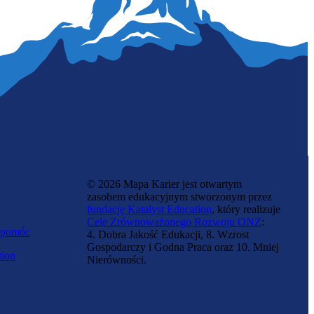
Złota rączka
© 2026 Mapa Karier jest otwartym
zasobem edukacyjnym stworzonym przez
fundację Katalyst Education
, który realizuje
Cele Zrównoważonego Rozwoju ONZ
:
 pomóc
4. Dobra Jakość Edukacji, 8. Wzrost
Gospodarczy i Godna Praca oraz 10. Mniej
tion
Nierówności.
Sprzątaczka