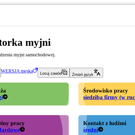
torka myjni
ądzenia myjni samochodowej.
WERSJA
męska
Losuj zawód
Zmień język
ża
Środowisko pracy
gi
siedziba firmy (w ru
iny pracy
Kontakt z ludźmi
dardowe
średni