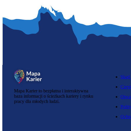
Skąd 
Częst
Mapa Karier to bezpłatna i interaktywna
baza informacji o ścieżkach kariery i rynku
Otwar
pracy dla młodych ludzi.
Polit
Ochro