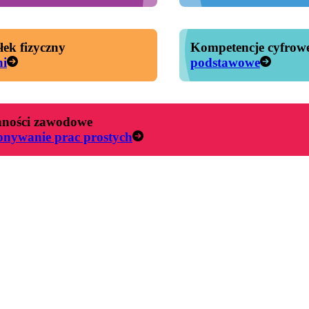
łek fizyczny
Kompetencje cyfrow
ni
podstawowe
ności zawodowe
nywanie prac prostych