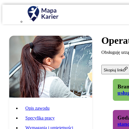
Opera
Obsługuję urz
Skopiuj link
Bran
usłu
Opis zawodu
Godz
Specyfika pracy
stan
Wymagania i umiejętności