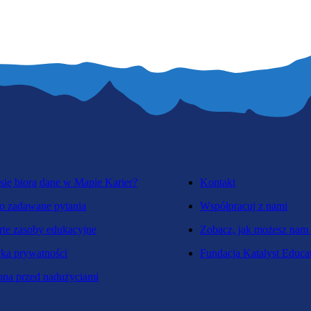
się biorą dane w Mapie Karier?
Kontakt
o zadawane pytania
Współpracuj z nami
te zasoby edukacyjne
Zobacz, jak możesz nam
yka prywatności
Fundacja Katalyst Educa
na przed nadużyciami