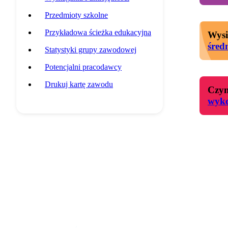
Przedmioty szkolne
Przykładowa ścieżka edukacyjna
Wysi
śred
Statystyki grupy zawodowej
Potencjalni pracodawcy
Drukuj kartę zawodu
Czyn
wyko