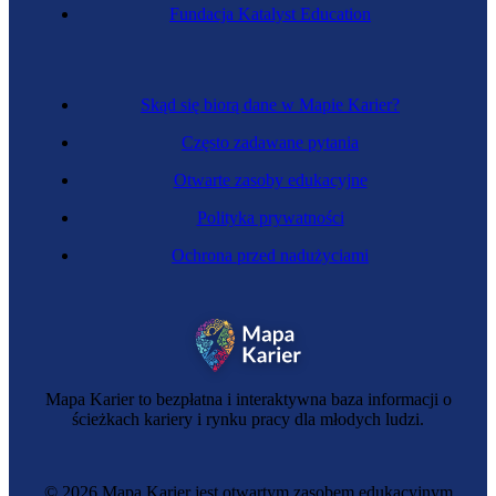
Organizator usług kateringowych
Fundacja Katalyst Education
Skąd się biorą dane w Mapie Karier?
Często zadawane pytania
Otwarte zasoby edukacyjne
Polityka prywatności
Ochrona przed nadużyciami
Menedżer restauracji
Mapa Karier to bezpłatna i interaktywna baza informacji o
ścieżkach kariery i rynku pracy dla młodych ludzi.
© 2026 Mapa Karier jest otwartym zasobem edukacyjnym