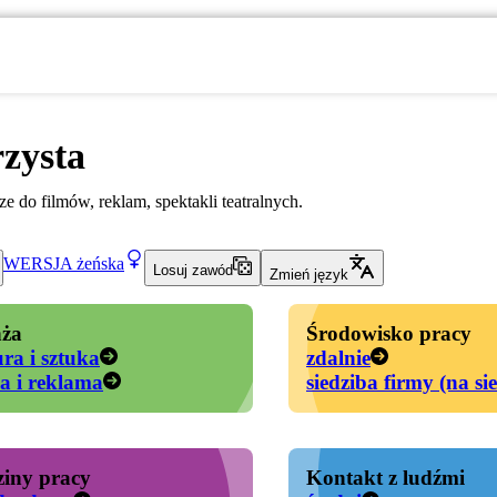
zysta
ze do filmów, reklam, spektakli teatralnych.
WERSJA
żeńska
Losuj zawód
Zmień język
ża
Środowisko pracy
ura i sztuka
zdalnie
a i reklama
siedziba firmy (na si
iny pracy
Kontakt z ludźmi