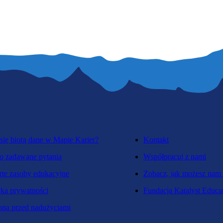
się biorą dane w Mapie Karier?
Kontakt
o zadawane pytania
Współpracuj z nami
te zasoby edukacyjne
Zobacz, jak możesz nam
yka prywatności
Fundacja Katalyst Educa
na przed nadużyciami