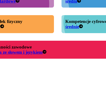
dardowe
średni
łek fizyczny
Kompetencje cyfrow
y
średnie
ności zawodowe
a ze słowem i językiem