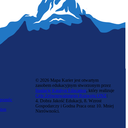
Tłumacz
© 2026 Mapa Karier jest otwartym
zasobem edukacyjnym stworzonym przez
fundację Katalyst Education
, który realizuje
Cele Zrównoważonego Rozwoju ONZ
:
 pomóc
4. Dobra Jakość Edukacji, 8. Wzrost
Gospodarczy i Godna Praca oraz 10. Mniej
tion
Nierówności.
Dziennikarz