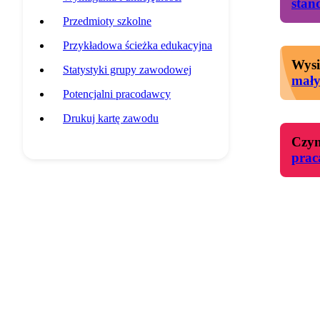
stan
Przedmioty szkolne
Przykładowa ścieżka edukacyjna
Wysi
Statystyki grupy zawodowej
mał
Potencjalni pracodawcy
Drukuj kartę zawodu
Czyn
prac