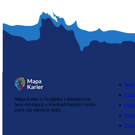
Skąd 
Częst
Mapa Karier to bezpłatna i interaktywna
baza informacji o ścieżkach kariery i rynku
Otwar
pracy dla młodych ludzi.
Polit
Ochro