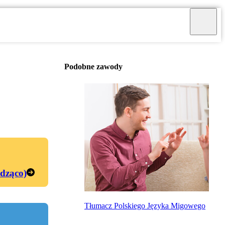
Podobne zawody
edząco)
Tłumacz Polskiego Języka Migowego