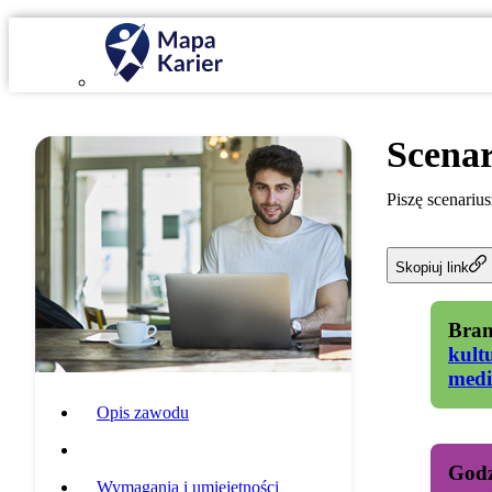
Scenar
Piszę scenarius
Skopiuj link
Bran
kult
medi
Opis zawodu
Specyfika pracy
Godz
Wymagania i umiejętności