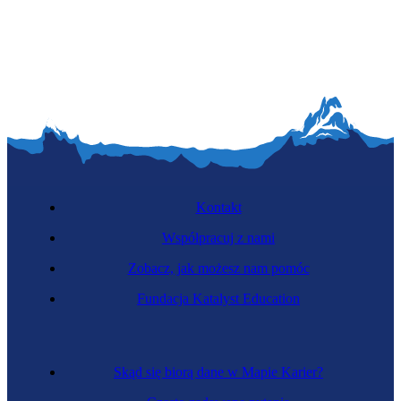
Metrolożka
Kontakt
Współpracuj z nami
Zobacz, jak możesz nam pomóc
Fizyczka
Fundacja Katalyst Education
Skąd się biorą dane w Mapie Karier?