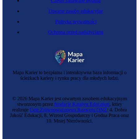
Często zadawane pytania
Otwarte zasoby edukacyjne
Polityka prywatności
Ochrona przed nadużyciami
Nanotechnolożka
Mapa Karier to bezpłatna i interaktywna baza informacji o
ścieżkach kariery i rynku pracy dla młodych ludzi.
© 2026 Mapa Karier jest otwartym zasobem edukacyjnym
stworzonym przez
fundację Katalyst Education
, który
realizuje
Cele Zrównoważonego Rozwoju ONZ
: 4. Dobra
Jakość Edukacji, 8. Wzrost Gospodarczy i Godna Praca oraz
10. Mniej Nierówności.