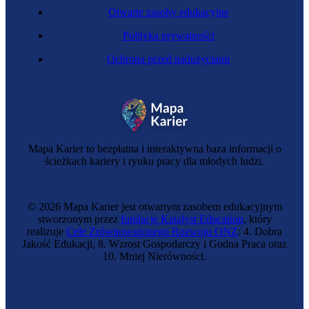
Otwarte zasoby edukacyjne
Polityka prywatności
Ochrona przed nadużyciami
Menedżerka marki miejsca
Mapa Karier to bezpłatna i interaktywna baza informacji o
ścieżkach kariery i rynku pracy dla młodych ludzi.
© 2026 Mapa Karier jest otwartym zasobem edukacyjnym
stworzonym przez
fundację Katalyst Education
, który
realizuje
Cele Zrównoważonego Rozwoju ONZ
: 4. Dobra
Jakość Edukacji, 8. Wzrost Gospodarczy i Godna Praca oraz
10. Mniej Nierówności.