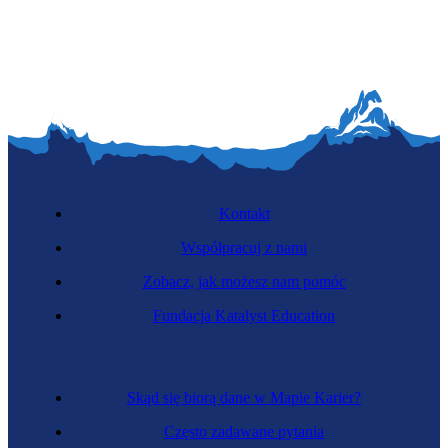
Startup mentorka
Kontakt
Współpracuj z nami
Zobacz, jak możesz nam pomóc
Windykatorka
Fundacja Katalyst Education
Skąd się biorą dane w Mapie Karier?
Często zadawane pytania